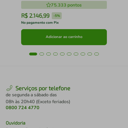
75.333
pontos
R$
2
.
146
,
99
R
-
5%
No pagamento com Pix
No 
Adicionar ao carrinho
Serviços por telefone
de segunda a sábado das
08h às 20h40 (Exceto feriados)
0800 724 4770
Ouvidoria