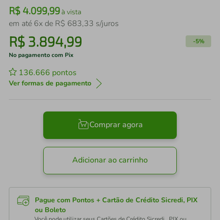
R$
4
.
099
,
99
à vista
em até
6
x de
R$
683
,
33
s/juros
R$
3
.
894
,
99
-
5%
No pagamento com Pix
136.666
pontos
Ver formas de pagamento
Comprar agora
Adicionar ao carrinho
Pague com Pontos + Cartão de Crédito Sicredi, PIX
ou Boleto
Você pode utilizar seus Cartões de Crédito Sicredi , PIX ou