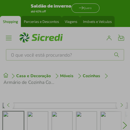
Saldão de inverno
Quero
até 40% off
Shopping
Parcerias e Descontos
Viagens
Imóveis e Veículos
O que você está procurando?
Produtos mais buscados
Casa e Decoração
Móveis
Cozinhas
tenis
1
º
Armário de Cozinha Completa 270 cm Branco/Preto Lux Madesa 05
cafeteira
2
º
perfume
3
º