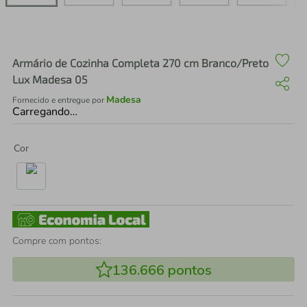
air fryer
4
º
iphone
5
º
Armário de Cozinha Completa 270 cm Branco/Preto
Lux Madesa 05
Madesa
Fornecido e entregue por
Carregando…
Cor
Compre com pontos:
136.666
pontos