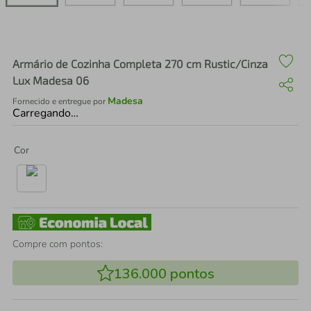
air fryer
4
º
iphone
5
º
Armário de Cozinha Completa 270 cm Rustic/Cinza
Lux Madesa 06
Madesa
Fornecido e entregue por
Carregando…
Cor
Compre com pontos:
136.000
pontos