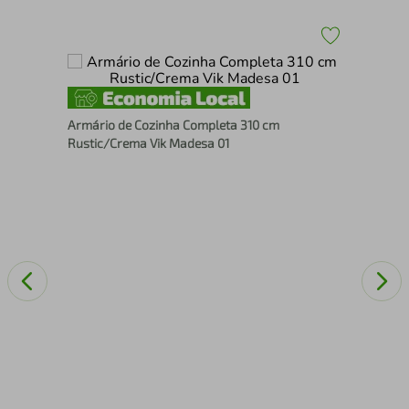
Arm
Armário de Cozinha Completa 310 cm
e
Cin
Rustic/Crema Vik Madesa 01