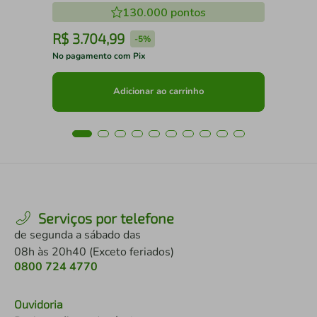
130.000
pontos
R$
3
.
704
,
99
R
-
5%
No pagamento com Pix
No 
Adicionar ao carrinho
Serviços por telefone
de segunda a sábado das
08h às 20h40 (Exceto feriados)
0800 724 4770
Ouvidoria