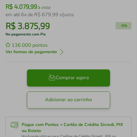
R$
4
.
079
,
99
à vista
em até
6
x de
R$
679
,
99
s/juros
R$
3
.
875
,
99
-
5%
No pagamento com Pix
136.000
pontos
Ver formas de pagamento
Comprar agora
Adicionar ao carrinho
Pague com Pontos + Cartão de Crédito Sicredi, PIX
ou Boleto
Você pode utilizar seus Cartões de Crédito Sicredi , PIX ou