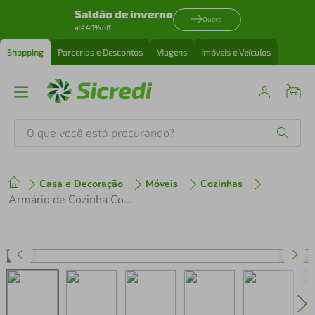
Saldão de inverno
Quero
até 40% off
Shopping
Parcerias e Descontos
Viagens
Imóveis e Veículos
O que você está procurando?
Produtos mais buscados
Casa e Decoração
Móveis
Cozinhas
tenis
1
º
Armário de Cozinha Completa 270 cm Rustic/Cinza Lux Madesa 06
cafeteira
2
º
perfume
3
º