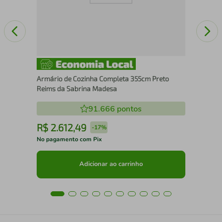
Armário de Cozinha Completa 355cm Preto
Reims da Sabrina Madesa
91.666
pontos
R$
2
.
612
,
49
R
-
17%
No pagamento com Pix
No 
Adicionar ao carrinho