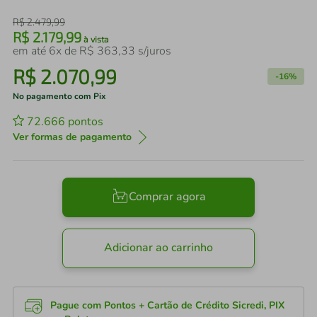
R$
2
.
479
,
99
R$
2
.
179
,
99
à vista
em até
6
x de
R$
363
,
33
s/juros
R$
2
.
070
,
99
-
16%
No pagamento com Pix
72.666
pontos
Ver formas de pagamento
Comprar agora
Adicionar ao carrinho
Pague com Pontos + Cartão de Crédito Sicredi, PIX