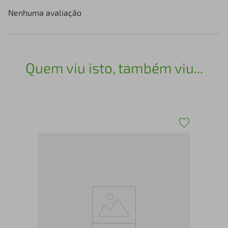
Nenhuma avaliação
Quem viu isto, também viu...
elf
Coz
Arm