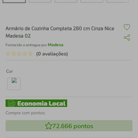
air fryer
4
º
iphone
5
º
Armário de Cozinha Completa 280 cm Cinza Nice
Madesa 02
Madesa
Fornecido e entregue por
☆
☆
☆
☆
☆
(0 avaliações)
Cor
Compre com pontos:
72.666
pontos