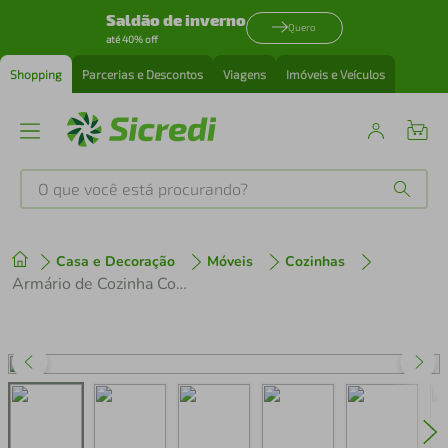
Saldão de inverno
Quero
até 40% off
Shopping
Parcerias e Descontos
Viagens
Imóveis e Veículos
O que você está procurando?
Produtos mais buscados
Casa e Decoração
Móveis
Cozinhas
tenis
1
º
Armário de Cozinha Completa 280 cm Cinza Nice Madesa 02
cafeteira
2
º
perfume
3
º