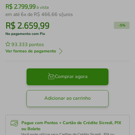
R$
2
.
799
,
99
à vista
em até
6
x de
R$
466
,
66
s/juros
R$
2
.
659
,
99
-
5%
No pagamento com Pix
93.333
pontos
Ver formas de pagamento
Comprar agora
Adicionar ao carrinho
Pague com Pontos + Cartão de Crédito Sicredi, PIX
ou Boleto
Você pode utilizar seus Cartões de Crédito Sicredi , PIX ou