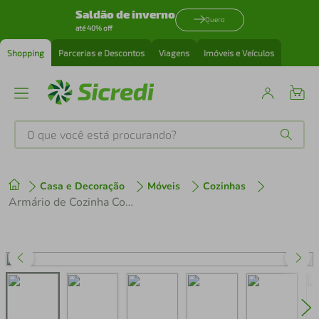
Saldão de inverno
Quero
até 40% off
Shopping
Parcerias e Descontos
Viagens
Imóveis e Veículos
O que você está procurando?
Produtos mais buscados
Casa e Decoração
Móveis
Cozinhas
tenis
1
º
Armário de Cozinha Completa 280 cm Rustic/Cinza Lux Madesa 02
cafeteira
2
º
perfume
3
º