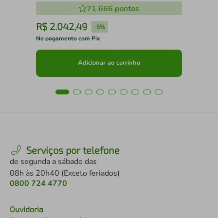
71.666
pontos
R$
2
.
042
,
49
R
-
5%
No pagamento com Pix
No 
Adicionar ao carrinho
Serviços por telefone
de segunda a sábado das
08h às 20h40 (Exceto feriados)
0800 724 4770
Ouvidoria