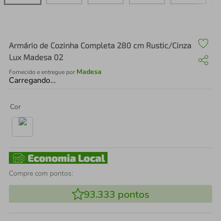
air fryer
4
º
iphone
5
º
Armário de Cozinha Completa 280 cm Rustic/Cinza
Lux Madesa 02
Madesa
Fornecido e entregue por
Carregando…
Cor
Compre com pontos:
93.333
pontos