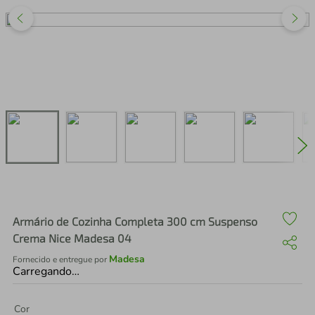
air fryer
4
º
iphone
5
º
Armário de Cozinha Completa 300 cm Suspenso
Crema Nice Madesa 04
Madesa
Fornecido e entregue por
Carregando…
Cor