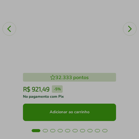
32.333
pontos
R$
921
,
49
R
-
5%
No pagamento com Pix
No 
Adicionar ao carrinho