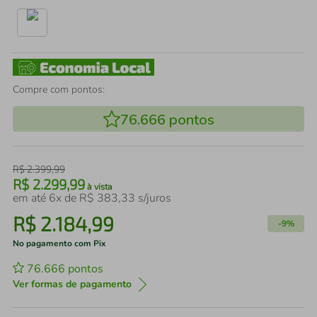
Compre com pontos:
76.666
pontos
R$
2
.
399
,
99
R$
2
.
299
,
99
à vista
em até
6
x de
R$
383
,
33
s/juros
R$
2
.
184
,
99
-
9%
No pagamento com Pix
76.666
pontos
Ver formas de pagamento