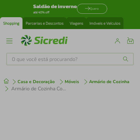
Saldão de inverno
Quero
até 40% off
Shopping
Parcerias e Descontos
Viagens
Imóveis e Veículos
O que você está procurando?
Produtos mais buscados
Casa e Decoração
Móveis
Armário de Cozinha
tenis
1
º
Armário de Cozinha Completa 300 cm Suspenso Crema Nice Madesa 04
cafeteira
2
º
perfume
3
º