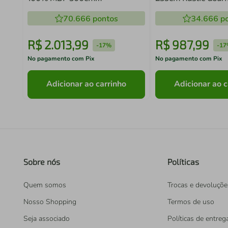
Branco/Rustic/Crema Smart
02
Madesa 02
70.666
pontos
34.666
po
R$
2
.
013
,
99
R$
987
,
99
-
17%
-
17
No pagamento com Pix
No pagamento com Pix
Adicionar ao carrinho
Adicionar ao c
Sobre nós
Políticas
Quem somos
Trocas e devoluçõe
Nosso Shopping
Termos de uso
Seja associado
Políticas de entreg