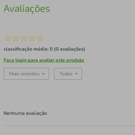
Avaliações
☆
☆
☆
☆
☆
classificação média: 0
(0 avaliações)
Faça login para avaliar este produto
Mais recentes
Todos
Nenhuma avaliação