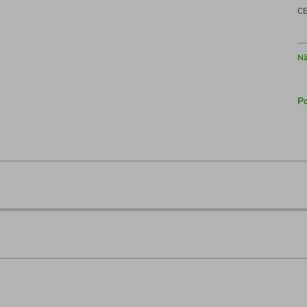
C
Nã
Po