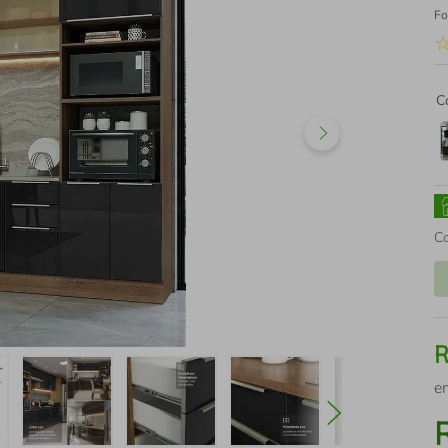
Fo
C
C
e