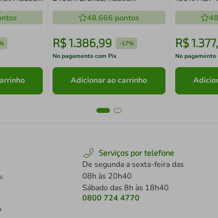
Diamante Madesa 06
Branco Sma
ntos
48.666
pontos
48
R$
1
.
386
,
99
R$
1
.
377
,
%
-
17%
No pagamento com Pix
No pagamento 
arrinho
Adicionar ao carrinho
Adicio
Serviços por telefone
De segunda a sexta-feira das
08h às 20h40
s
Sábado das 8h às 18h40
0800 724 4770
a