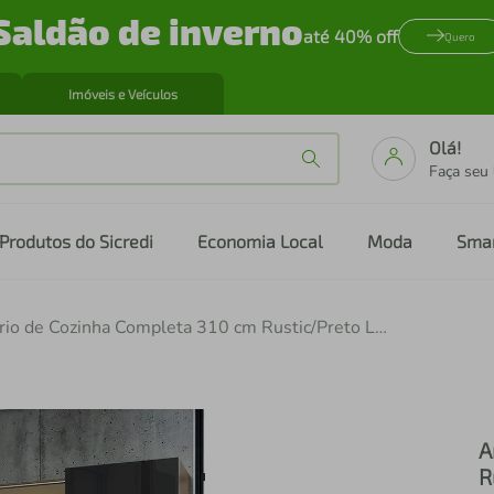
Saldão de inverno
até 40% off
Quero
Imóveis e Veículos
Olá!
Faça seu
Produtos do Sicredi
Economia Local
Moda
Sma
Armário de Cozinha Completa 310 cm Rustic/Preto Lux Madesa 04
A
R