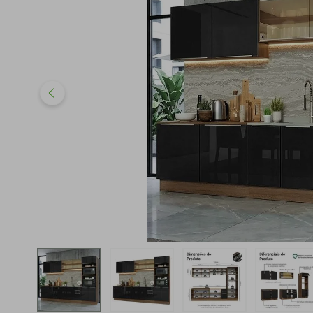
iphone
5
º