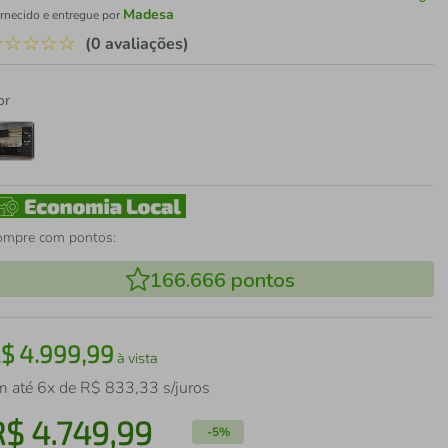
Madesa
rnecido e entregue por
☆
☆
☆
☆
☆
(0 avaliações)
or
ompre com pontos:
166.666
pontos
R$
4
.
999
,
99
à vista
m até
6
x de
R$
833
,
33
s/juros
R$
4
.
749
,
99
-
5%