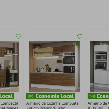
a Compacta
Armário de Cozinha Completa
Armário de
rmet Madesa
240cm Branco/Rustic
100% MDF 1