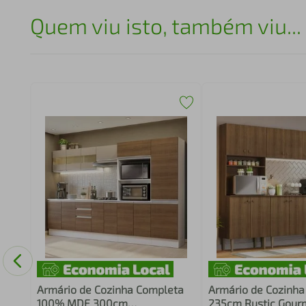
Quem viu isto, também viu...
o
lex
Armário de Cozinha Completa
Armário de Cozinh
100% MDF 300cm
235cm Rustic Gou