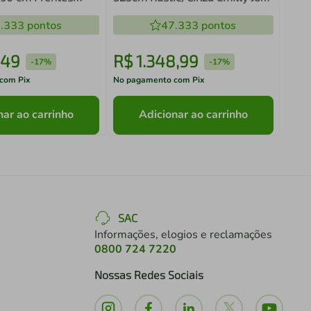
rt Madesa 01
Madesa
.333
pontos
47.333
pontos
49
R$
1
.
348
,
99
R$
-
17%
-
17%
com Pix
No pagamento com Pix
No pa
nar ao carrinho
Adicionar ao carrinho
SAC
Informações, elogios e reclamações
0800 724 7220
Nossas Redes Sociais