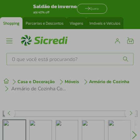
Saldão de inverno
Quero
até 40% off
Shopping
Parcerias e Descontos
Viagens
Imóveis e Veículos
O que você está procurando?
Produtos mais buscados
Casa e Decoração
Móveis
Armário de Cozinha
tenis
1
º
Armário de Cozinha Completa 5 peças com Leds MP2014.964 Veneza Up Multimóveis Branco
cafeteira
2
º
perfume
3
º