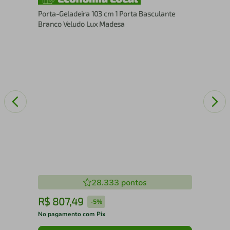
Por
Porta-Geladeira 103 cm 1 Porta Basculante
Bra
Branco Veludo Lux Madesa
28.333
pontos
R$
807
,
49
R
-
5%
No pagamento com Pix
No 