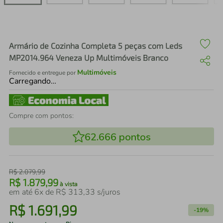
air fryer
4
º
iphone
5
º
Armário de Cozinha Completa 5 peças com Leds
MP2014.964 Veneza Up Multimóveis Branco
Multimóveis
Fornecido e entregue por
Carregando…
Compre com pontos:
62.666
pontos
R$
2
.
079
,
99
R$
1
.
879
,
99
à vista
em até
6
x de
R$
313
,
33
s/juros
R$
1
.
691
,
99
-
19%