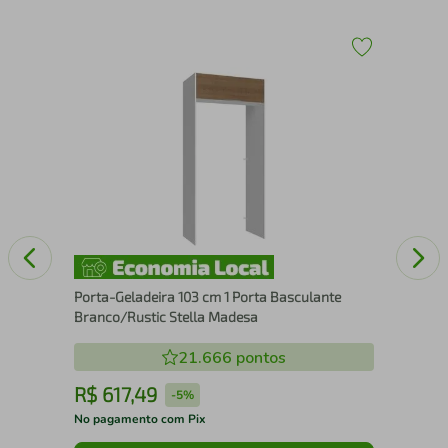
Por
Br
Porta-Geladeira 103 cm 1 Porta Basculante
Branco/Rustic Stella Madesa
21.666
pontos
R$
617
,
49
R
-
5%
No pagamento com Pix
No 