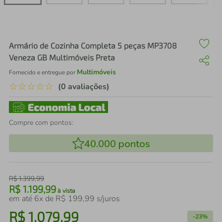
air fryer
4
º
iphone
5
º
Armário de Cozinha Completa 5 peças MP3708
Veneza GB Multimóveis Preta
Multimóveis
Fornecido e entregue por
☆
☆
☆
☆
☆
(0 avaliações)
Compre com pontos:
40.000
pontos
R$
1
.
399
,
99
R$
1
.
199
,
99
à vista
em até
6
x de
R$
199
,
99
s/juros
R$
1
.
079
,
99
-
23%