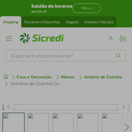
Saldão de inverno
Quero
até 40% off
Shopping
Parcerias e Descontos
Viagens
Imóveis e Veículos
O que você está procurando?
Produtos mais buscados
Casa e Decoração
Móveis
Armário de Cozinha
tenis
1
º
Armário de Cozinha Completa 5 peças MP3708 Veneza GB Multimóveis Preta
cafeteira
2
º
perfume
3
º