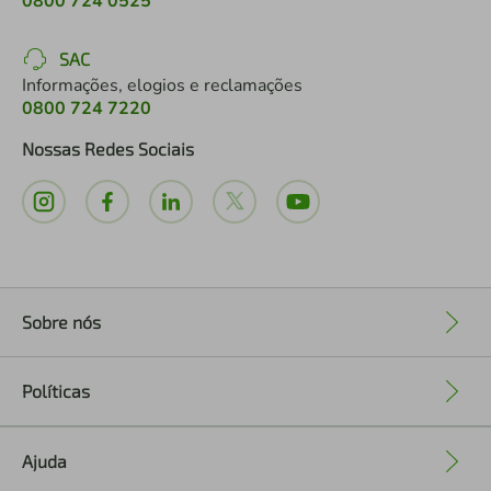
0800 724 0525
SAC
Informações, elogios e reclamações
0800 724 7220
Nossas Redes Sociais
Sobre nós
+
Políticas
+
Ajuda
+