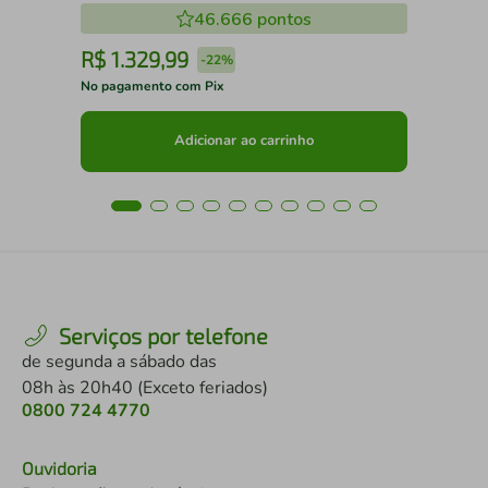
46.666
pontos
R$
1
.
329
,
99
R
-
22%
No pagamento com Pix
No 
Adicionar ao carrinho
Serviços por telefone
de segunda a sábado das
08h às 20h40 (Exceto feriados)
0800 724 4770
Ouvidoria