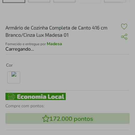
air fryer
4
º
iphone
5
º
Armário de Cozinha Completa de Canto 416 cm
Branco/Cinza Lux Madesa 01
Madesa
Fornecido e entregue por
Carregando…
Cor
Compre com pontos:
172.000
pontos