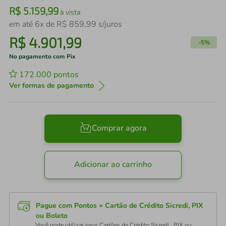
R$
5
.
159
,
99
à vista
em até
6
x de
R$
859
,
99
s/juros
R$
4
.
901
,
99
-
5%
No pagamento com Pix
172.000
pontos
Ver formas de pagamento
Comprar agora
Adicionar ao carrinho
Pague com Pontos + Cartão de Crédito Sicredi, PIX
ou Boleto
Você pode utilizar seus Cartões de Crédito Sicredi , PIX ou