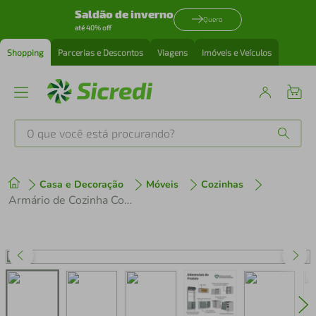
Saldão de inverno
Quero
até 40% off
Shopping
Parcerias e Descontos
Viagens
Imóveis e Veículos
O que você está procurando?
Produtos mais buscados
Casa e Decoração
Móveis
Cozinhas
tenis
1
º
Armário de Cozinha Completa de Canto 416 cm Branco/Cinza Lux Madesa 01
cafeteira
2
º
perfume
3
º