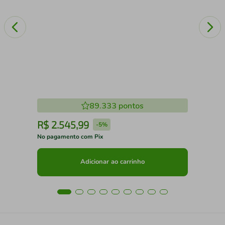
89.333
pontos
R$
2
.
545
,
99
R
-
5%
No pagamento com Pix
No 
Adicionar ao carrinho