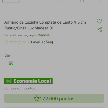
air fryer
4
º
iphone
5
º
Armário de Cozinha Completa de Canto 416 cm
Rustic/Cinza Lux Madesa 01
Madesa
Fornecido e entregue por
☆
☆
☆
☆
☆
(0 avaliações)
Cor
Compre com pontos:
172.000
pontos