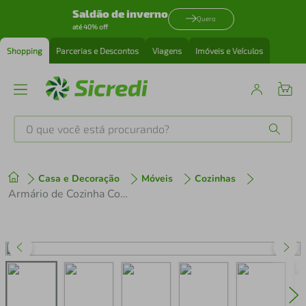
Saldão de inverno
Quero
até 40% off
Shopping
Parcerias e Descontos
Viagens
Imóveis e Veículos
O que você está procurando?
Produtos mais buscados
Casa e Decoração
Móveis
Cozinhas
tenis
1
º
Armário de Cozinha Completa de Canto 416 cm Rustic/Cinza Lux Madesa 01
cafeteira
2
º
perfume
3
º