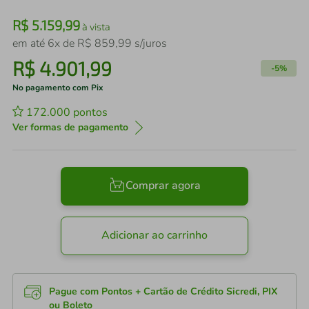
R$
5
.
159
,
99
à vista
em até
6
x de
R$
859
,
99
s/juros
R$
4
.
901
,
99
-
5%
No pagamento com Pix
172.000
pontos
Ver formas de pagamento
Comprar agora
Adicionar ao carrinho
Pague com Pontos + Cartão de Crédito Sicredi, PIX
ou Boleto