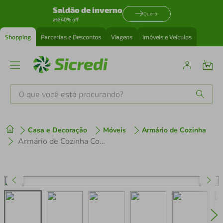
Saldão de inverno
Quero
até 40% off
Shopping
Parcerias e Descontos
Viagens
Imóveis e Veículos
O que você está procurando?
Produtos mais buscados
Casa e Decoração
Móveis
Armário de Cozinha
tenis
1
º
Armário de Cozinha Completa de Canto com Rodapé Veneza Multimóveis MP2096.891 Branco
cafeteira
2
º
perfume
3
º