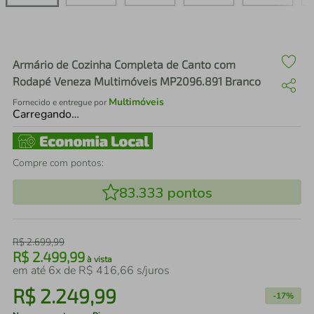
air fryer
4
º
iphone
5
º
Armário de Cozinha Completa de Canto com
Rodapé Veneza Multimóveis MP2096.891 Branco
Multimóveis
Fornecido e entregue por
Carregando…
Compre com pontos:
83.333
pontos
R$
2
.
699
,
99
R$
2
.
499
,
99
à vista
em até
6
x de
R$
416
,
66
s/juros
R$
2
.
249
,
99
-
17%