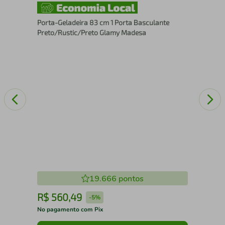
Pan
Bra
Porta-Geladeira 83 cm 1 Porta Basculante
Preto/Rustic/Preto Glamy Madesa
19.666
pontos
R$
560
,
49
R
-
5%
No pagamento com Pix
No 