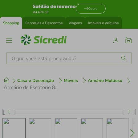
Saldão de inverno
Quero
até 40% off
Shopping
Parcerias e Descontos
Viagens
Imóveis e Veículos
O que você está procurando?
Produtos mais buscados
Casa e Decoração
Móveis
Armário Multiuso
tenis
1
º
Armário de Escritório 80cm 2 Portas com Chave Multimóveis CR25294
cafeteira
2
º
perfume
3
º