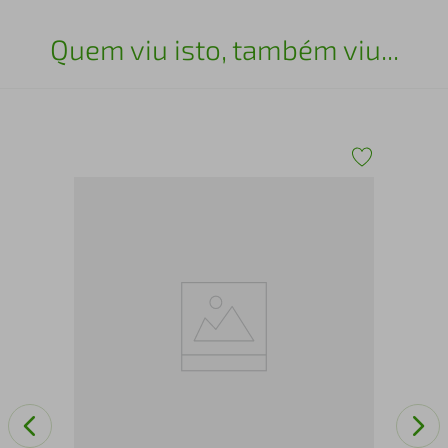
Quem viu isto, também viu...
Arm
Por
cm