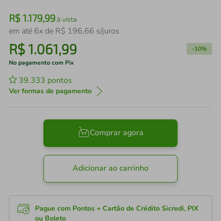
R$
1
.
179
,
99
à vista
em até
6
x de
R$
196
,
66
s/juros
R$
1
.
061
,
99
-
10%
No pagamento com Pix
39.333
pontos
Ver formas de pagamento
Comprar agora
Adicionar ao carrinho
Pague com Pontos + Cartão de Crédito Sicredi, PIX
ou Boleto