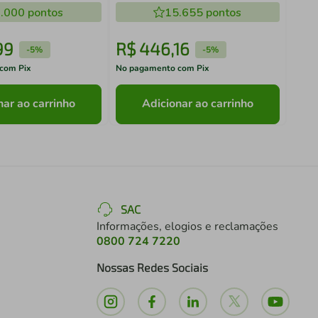
.000
pontos
15.655
pontos
99
R$
446
,
16
R$
-
5%
-
5%
com Pix
No pagamento com Pix
No pa
nar ao carrinho
Adicionar ao carrinho
SAC
Informações, elogios e reclamações
0800 724 7220
Nossas Redes Sociais