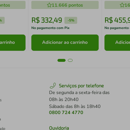
ntos
11.666
pontos
16
R$
332
,
49
R$
455
,
%
-
5%
No pagamento com Pix
No pagamento 
arrinho
Adicionar ao carrinho
Adicio
Serviços por telefone
De segunda a sexta-feira das
08h às 20h40
s
Sábado das 8h às 18h40
0800 724 4770
a
Ouvidoria
dade