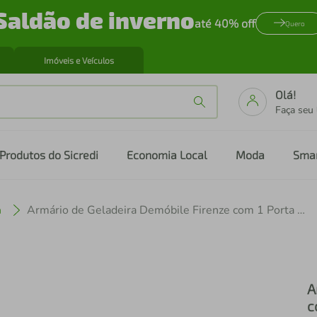
Saldão de inverno
até 40% off
Quero
Imóveis e Veículos
Olá!
Faça seu
Produtos do Sicredi
Economia Local
Moda
Sma
a
Armário de Geladeira Demóbile Firenze com 1 Porta Basculante
A
c