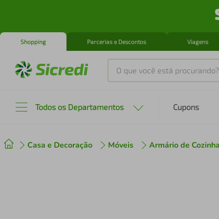
Shopping
Parcerias e Descontos
Viagens
O que você está procurando?
Produtos mais buscados
Todos os Departamentos
Cupons
tenis
1
º
Casa e Decoração
Móveis
Armário de Cozinh
cafeteira
2
º
perfume
3
º
air fryer
4
º