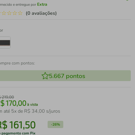
Extra
rnecido e entregue por
☆
☆
☆
☆
☆
(0 avaliações)
or
ompre com pontos:
5.667
pontos
$
219
,
00
R$
170
,
00
à vista
m até
5
x de
R$
34
,
00
s/juros
R$
161
,
50
-
26%
 pagamento com Pix