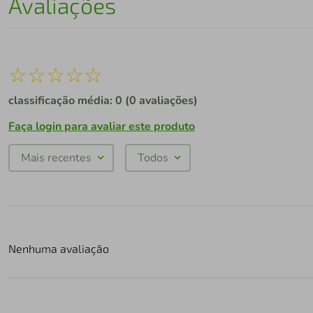
Avaliações
☆
☆
☆
☆
☆
classificação média: 0
(0 avaliações)
Faça login para avaliar este produto
Mais recentes
Todos
Nenhuma avaliação