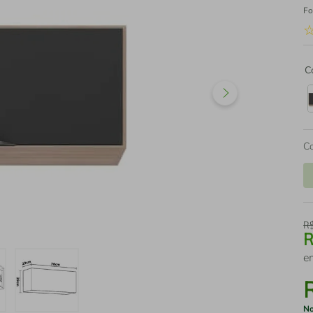
Fo
C
C
R
e
No