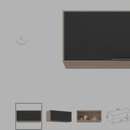
iphone
5
º