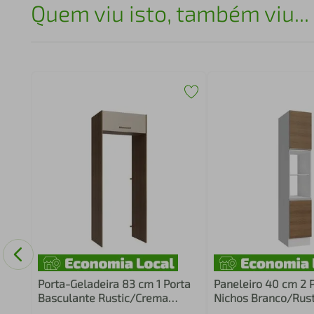
Quem viu isto, também viu...
1
o Lux
Porta-Geladeira 83 cm 1 Porta
Paneleiro 40 cm 2 P
Basculante Rustic/Crema
Nichos Branco/Rus
Agata Madesa
Madesa