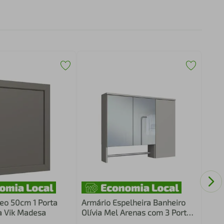
Port
1 Po
Rust
eo 50cm 1 Porta
Armário Espelheira Banheiro
a Vik Madesa
Olívia Mel Arenas com 3 Portas
e Toalheiro