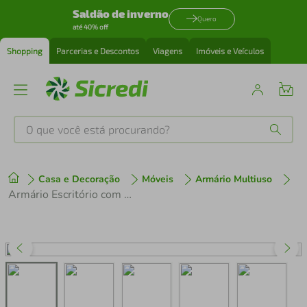
Saldão de inverno
Quero
até 40% off
Shopping
Parcerias e Descontos
Viagens
Imóveis e Veículos
O que você está procurando?
Produtos mais buscados
Casa e Decoração
Móveis
Armário Multiuso
tenis
1
º
Armário Escritório com 2 Portas Multimóveis CR25020 Nogal
cafeteira
2
º
perfume
3
º