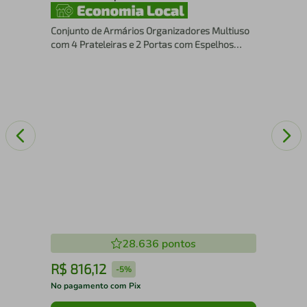
1 P
MDF
o
Conjunto de Armários Organizadores Multiuso
com 4 Prateleiras e 2 Portas com Espelhos
CP7020 Grafite
28.636
pontos
R$
816
,
12
R
-
5%
No pagamento com Pix
No 