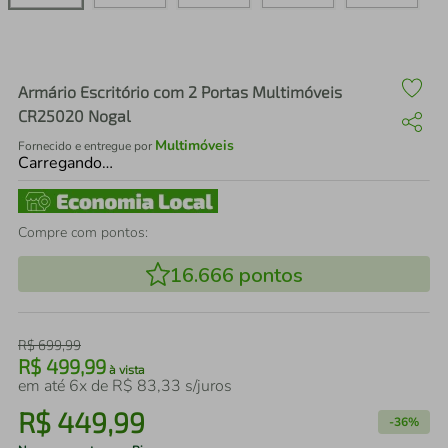
air fryer
4
º
iphone
5
º
Armário Escritório com 2 Portas Multimóveis
CR25020 Nogal
Multimóveis
Fornecido e entregue por
Carregando…
Compre com pontos:
16.666
pontos
R$
699
,
99
R$
499
,
99
à vista
em até
6
x de
R$
83
,
33
s/juros
R$
449
,
99
-
36%