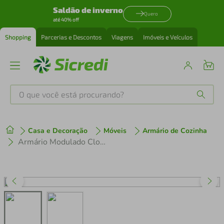
Saldão de inverno
Quero
até 40% off
Shopping
Parcerias e Descontos
Viagens
Imóveis e Veículos
O que você está procurando?
Produtos mais buscados
Casa e Decoração
Móveis
Armário de Cozinha
tenis
1
º
Armário Modulado Closet de Canto Toledo 2 Portas 3 Gavetas 5 Prateleiras Casal Areia/Wood
cafeteira
2
º
perfume
3
º