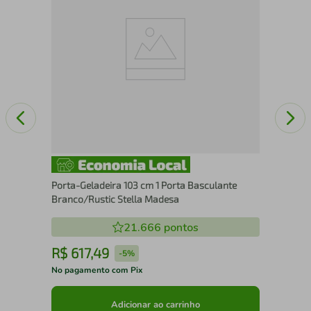
Br
Porta-Geladeira 103 cm 1 Porta Basculante
Branco/Rustic Stella Madesa
21.666
pontos
R$
617
,
49
R
-
5%
No pagamento com Pix
No 
Adicionar ao carrinho