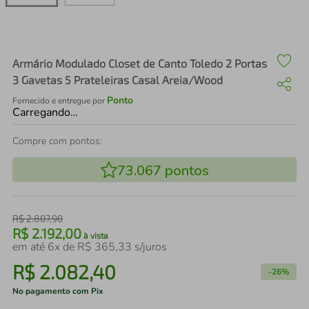
air fryer
4
º
iphone
5
º
Armário Modulado Closet de Canto Toledo 2 Portas
3 Gavetas 5 Prateleiras Casal Areia/Wood
Ponto
Fornecido e entregue por
Carregando…
Compre com pontos:
73.067
pontos
R$
2
.
807
,
90
R$
2
.
192
,
00
à vista
em até
6
x de
R$
365
,
33
s/juros
R$
2
.
082
,
40
-
26%
No pagamento com Pix