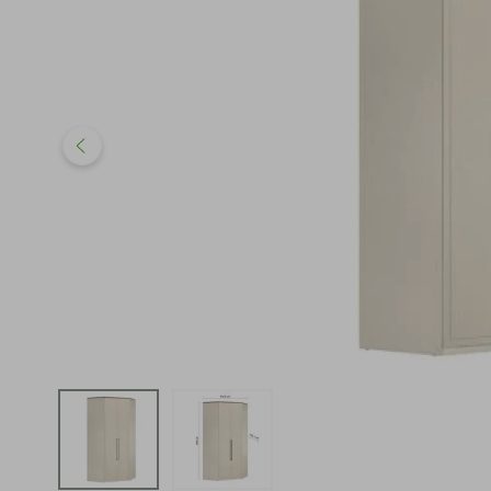
iphone
5
º