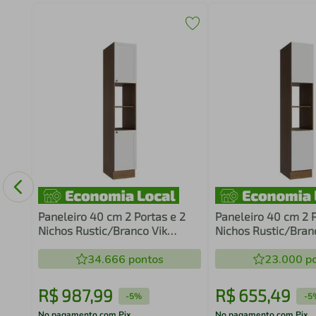
 35
Paneleiro 40 cm 2 Portas e 2
Paneleiro 40 cm 2 P
Nichos Rustic/Branco Vik
Nichos Rustic/Bran
Madesa
Madesa
34.666
pontos
23.000
po
R$
987
,
99
R$
655
,
49
-
5%
-
5
No pagamento com Pix
No pagamento com Pix