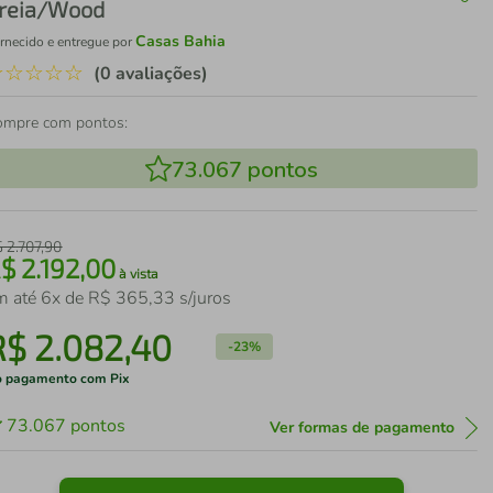
reia/Wood
Casas Bahia
rnecido e entregue por
☆
☆
☆
☆
☆
(0 avaliações)
ompre com pontos:
73.067
pontos
$
2
.
707
,
90
R$
2
.
192
,
00
à vista
m até
6
x de
R$
365
,
33
s/juros
R$
2
.
082
,
40
-
23%
 pagamento com Pix
73.067
pontos
Ver formas de pagamento