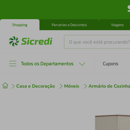
Shopping
Parcerias e Descontos
Viagens
O que você está procurando?
Produtos mais buscados
Todos os Departamentos
Cupons
tenis
1
º
Casa e Decoração
Móveis
Armário de Cozinh
cafeteira
2
º
perfume
3
º
air fryer
4
º