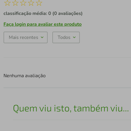
☆
☆
☆
☆
☆
classificação média: 0
(0 avaliações)
Faça login para avaliar este produto
Mais recentes
Todos
Nenhuma avaliação
Quem viu isto, também viu...