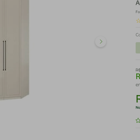
A
Fo
C
R
e
No