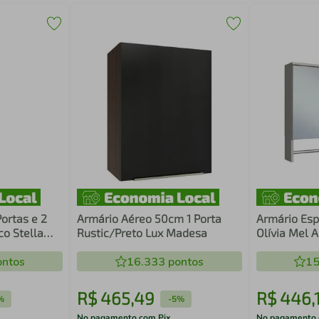
ortas e 2
Armário Aéreo 50cm 1 Porta
Armário Esp
co Stella
Rustic/Preto Lux Madesa
Olívia Mel 
e Toalheiro
ntos
16.333
pontos
15
R$
465
,
49
R$
446
,
%
-
5%
No pagamento com Pix
No pagamento 