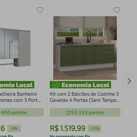
Balc
Bran
elheira Banheiro
Kit com 2 Balcões de Cozinha 3
Arenas com 3 Portas
Gavetas 4 Portas (Sem Tampo e
Pia) Branco/Verde Vik Madesa
.655
pontos
01
53.333
pontos
16
R$
1
.
519
,
99
R$
-
5%
-
11%
com Pix
No pagamento com Pix
No pa