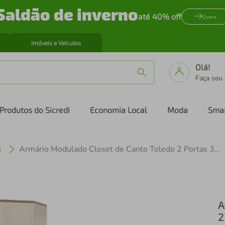
Saldão de inverno
até 40% off
Quero
Imóveis e Veículos
Olá!
Faça seu
Produtos do Sicredi
Economia Local
Moda
Sma
a
Armário Modulado Closet de Canto Toledo 2 Portas 3 Gavetas 5 Prateleiras Casal Areia/Wood
A
2