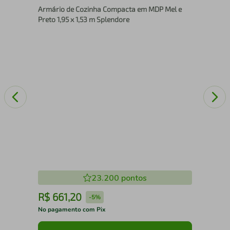
Armário de Cozinha Compacta em MDP Mel e
Po
Preto 1,95 x 1,53 m Splendore
23.200
pontos
R$
661
,
20
R
-
5%
No pagamento com Pix
No 