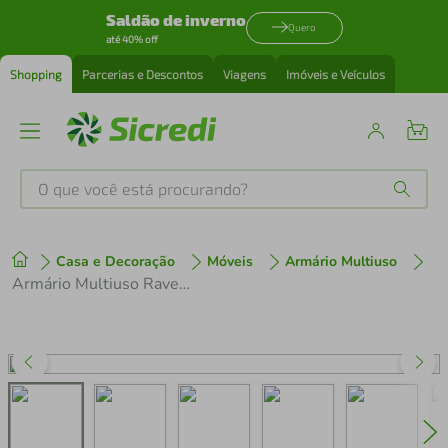
Saldão de inverno
Quero
até 40% off
Shopping
Parcerias e Descontos
Viagens
Imóveis e Veículos
O que você está procurando?
Produtos mais buscados
Casa e Decoração
Móveis
Armário Multiuso
tenis
1
º
Armário Multiuso Ravena com 1 Porta e 1 Gaveta Nova Mobile Branco
cafeteira
2
º
perfume
3
º