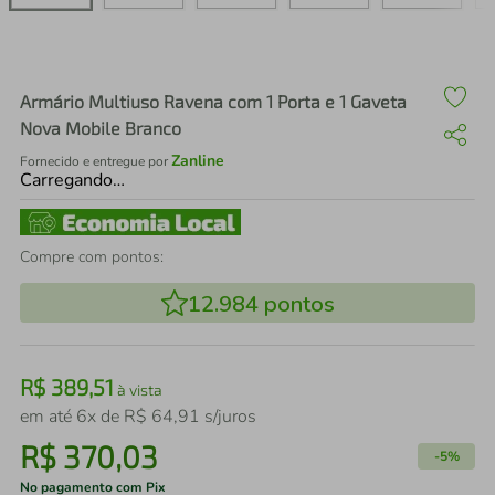
air fryer
4
º
iphone
5
º
Armário Multiuso Ravena com 1 Porta e 1 Gaveta
Nova Mobile Branco
Zanline
Fornecido e entregue por
Carregando…
Compre com pontos:
12.984
pontos
R$
389
,
51
à vista
em até
6
x de
R$
64
,
91
s/juros
R$
370
,
03
-
5%
No pagamento com Pix