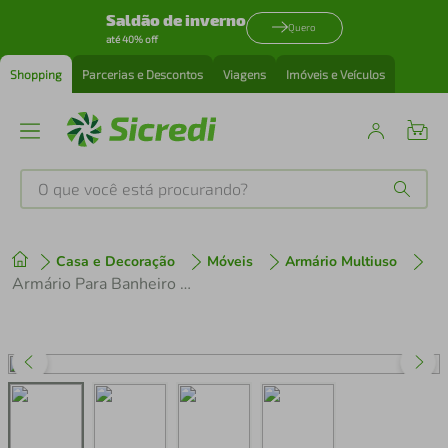
Saldão de inverno
Quero
até 40% off
Shopping
Parcerias e Descontos
Viagens
Imóveis e Veículos
O que você está procurando?
Produtos mais buscados
Casa e Decoração
Móveis
Armário Multiuso
tenis
1
º
Armário Para Banheiro com 1 Porta Grafite Branco LVA04 Versato Nova Móbile
cafeteira
2
º
perfume
3
º