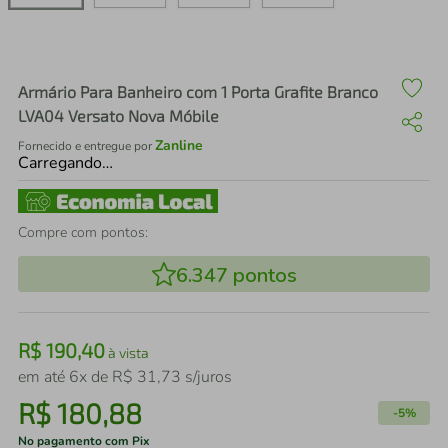
air fryer
4
º
iphone
5
º
Armário Para Banheiro com 1 Porta Grafite Branco
LVA04 Versato Nova Móbile
Zanline
Fornecido e entregue por
Carregando…
Compre com pontos:
6.347
pontos
R$
190
,
40
à vista
em até
6
x de
R$
31
,
73
s/juros
R$
180
,
88
-
5%
No pagamento com Pix