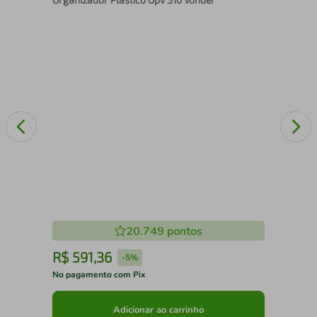
com
2 P
20.749
pontos
R$
591
,
36
R
-
5%
No pagamento com Pix
No 
Adicionar ao carrinho