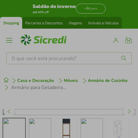
Saldão de inverno
Quero
até 40% off
Shopping
Parcerias e Descontos
Viagens
Imóveis e Veículos
O que você está procurando?
Produtos mais buscados
Casa e Decoração
Móveis
Armário de Cozinha
tenis
1
º
Armário para Geladeira Bartira Cristal com Lateral, 1 Porta e 80cm de largura - Lâmina Mel/Azul Royal
cafeteira
2
º
perfume
3
º