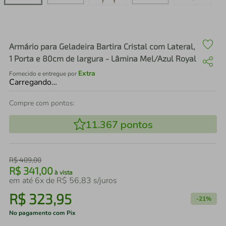
air fryer
4
º
iphone
5
º
Armário para Geladeira Bartira Cristal com Lateral,
1 Porta e 80cm de largura - Lâmina Mel/Azul Royal
Extra
Fornecido e entregue por
Carregando…
Compre com pontos:
11.367
pontos
R$
409
,
00
R$
341
,
00
à vista
em até
6
x de
R$
56
,
83
s/juros
R$
323
,
95
-
21%
No pagamento com Pix