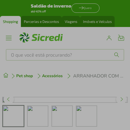
Saldão de inverno
Quero
até 40% off
Shopping
Parcerias e Descontos
Viagens
Imóveis e Veículos
O que você está procurando?
Produtos mais buscados
ARRANHADOR COM 2 POSTES ROSA DROP LUPPET
Pet shop
Acessórios
tenis
1
º
cafeteira
2
º
perfume
3
º