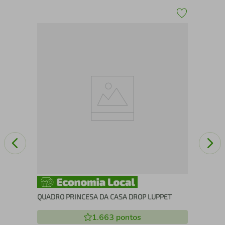
5
QU
QUADRO PRINCESA DA CASA DROP LUPPET
1.663
pontos