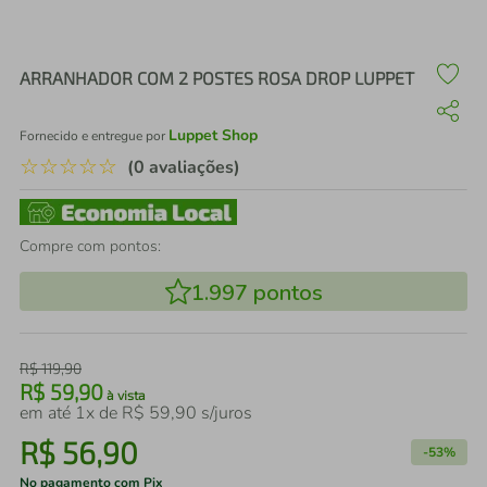
air fryer
4
º
iphone
5
º
ARRANHADOR COM 2 POSTES ROSA DROP LUPPET
Luppet Shop
Fornecido e entregue por
☆
☆
☆
☆
☆
(0 avaliações)
Compre com pontos:
1.997
pontos
R$
119
,
90
R$
59
,
90
à vista
em até
1
x de
R$
59
,
90
s/juros
R$
56
,
90
-
53%
No pagamento com Pix