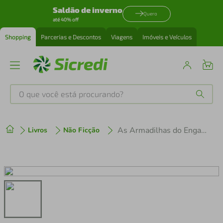
Saldão de inverno
Quero
até 40% off
Shopping
Parcerias e Descontos
Viagens
Imóveis e Veículos
O que você está procurando?
Produtos mais buscados
As Armadilhas do Engano: Proteja a sua mente guarde seu coração e preserve a sua fé Equipe teológica Penkal
Livros
Não Ficção
tenis
1
º
cafeteira
2
º
perfume
3
º