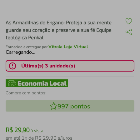
air fryer
4
º
iphone
5
º
As Armadilhas do Engano: Proteja a sua mente
guarde seu coração e preserve a sua fé Equipe
teológica Penkal
Vitrola Loja Virtual
Fornecido e entregue por
Carregando…
Última(s) 3 unidade(s)
Compre com pontos:
997
pontos
R$
29
,
90
à vista
em até
1
x de
R$
29
,
90
s/juros