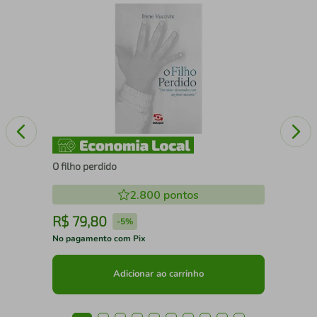
A d
O filho perdido
2.800
pontos
R$
79
,
80
R
-
5%
No pagamento com Pix
No 
Adicionar ao carrinho