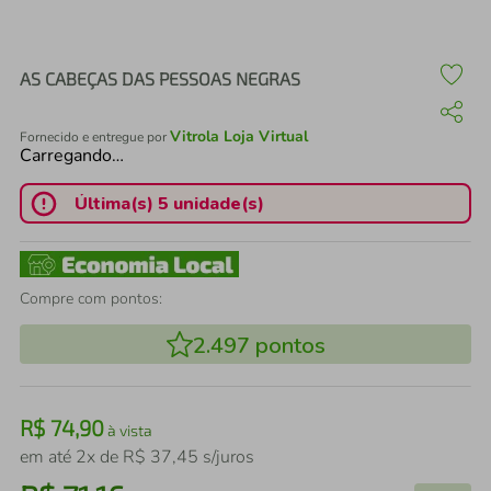
air fryer
4
º
iphone
5
º
AS CABEÇAS DAS PESSOAS NEGRAS
Vitrola Loja Virtual
Fornecido e entregue por
Carregando…
Última(s) 5 unidade(s)
Compre com pontos:
2.497
pontos
R$
74
,
90
à vista
em até
2
x de
R$
37
,
45
s/juros