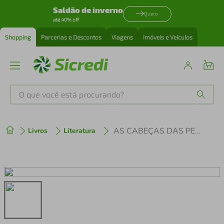
Saldão de inverno
Quero
até 40% off
Shopping
Parcerias e Descontos
Viagens
Imóveis e Veículos
O que você está procurando?
Produtos mais buscados
AS CABEÇAS DAS PESSOAS NEGRAS
Livros
Literatura
tenis
1
º
cafeteira
2
º
perfume
3
º