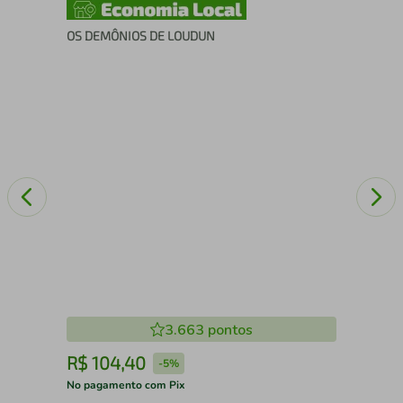
OS DEMÔNIOS DE LOUDUN
A R
3.663
pontos
R$
104
,
40
R
-
5%
No pagamento com Pix
No 