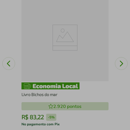
Cla
gue
Livro Bichos do mar
2.920
pontos
R$
83
,
22
R
-
5%
No pagamento com Pix
No 