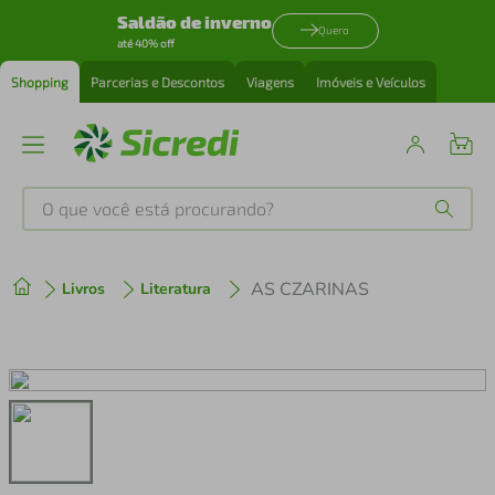
Saldão de inverno
Quero
até 40% off
Shopping
Parcerias e Descontos
Viagens
Imóveis e Veículos
O que você está procurando?
Produtos mais buscados
AS CZARINAS
Livros
Literatura
tenis
1
º
cafeteira
2
º
perfume
3
º