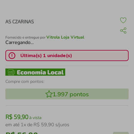
air fryer
4
º
iphone
5
º
AS CZARINAS
Vitrola Loja Virtual
Fornecido e entregue por
Carregando…
Última(s) 1 unidade(s)
Compre com pontos:
1.997
pontos
R$
59
,
90
à vista
em até
1
x de
R$
59
,
90
s/juros