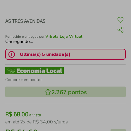
air fryer
4
º
iphone
5
º
AS TRÊS AVENIDAS
Vitrola Loja Virtual
Fornecido e entregue por
Carregando…
Última(s) 5 unidade(s)
Compre com pontos:
2.267
pontos
R$
68
,
00
à vista
em até
2
x de
R$
34
,
00
s/juros