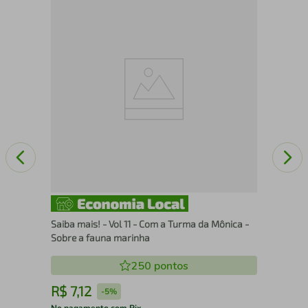
UM 
PO
Saiba mais! - Vol 11 - Com a Turma da Mônica -
Sobre a fauna marinha
250
pontos
R$
7
,
12
R
-
5%
No pagamento com Pix
No 