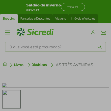
Saldão de inverno
Quero
até 40% off
Shopping
Parcerias e Descontos
Viagens
Imóveis e Veículos
O que você está procurando?
Produtos mais buscados
AS TRÊS AVENIDAS
Livros
Didáticos
tenis
1
º
cafeteira
2
º
perfume
3
º