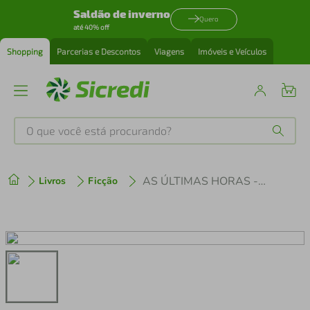
Saldão de inverno
Quero
até 40% off
Shopping
Parcerias e Descontos
Viagens
Imóveis e Veículos
O que você está procurando?
Produtos mais buscados
AS ÚLTIMAS HORAS - VOL 02 - CORRENTE DE FERRO
Livros
Ficção
tenis
1
º
cafeteira
2
º
perfume
3
º