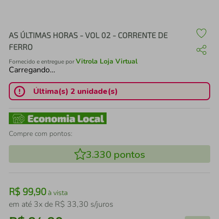
air fryer
4
º
iphone
5
º
AS ÚLTIMAS HORAS - VOL 02 - CORRENTE DE
FERRO
Vitrola Loja Virtual
Fornecido e entregue por
Carregando…
Última(s) 2 unidade(s)
Compre com pontos:
3.330
pontos
R$
99
,
90
à vista
em até
3
x de
R$
33
,
30
s/juros