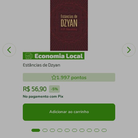
Edu
Estâncias de Dzyan
1.997
pontos
R$
56
,
90
R
-
5%
No pagamento com Pix
No 
Adicionar ao carrinho