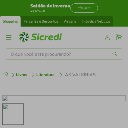
Saldão de inverno
Quero
até 40% off
Shopping
Parcerias e Descontos
Viagens
Imóveis e Veículos
O que você está procurando?
Produtos mais buscados
AS VALKÍRIAS
Livros
Literatura
tenis
1
º
cafeteira
2
º
perfume
3
º