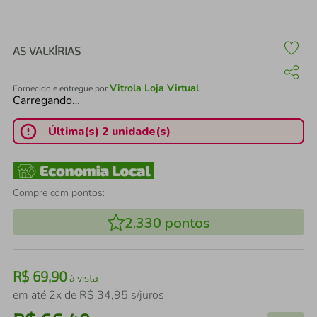
air fryer
4
º
iphone
5
º
AS VALKÍRIAS
Vitrola Loja Virtual
Fornecido e entregue por
Carregando…
Última(s) 2 unidade(s)
Compre com pontos:
2.330
pontos
R$
69
,
90
à vista
em até
2
x de
R$
34
,
95
s/juros