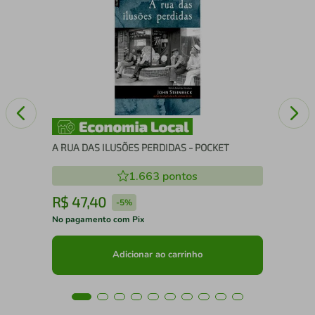
O C
AU
A RUA DAS ILUSÕES PERDIDAS - POCKET
1.663
pontos
R$
47
,
40
R
-
5%
No pagamento com Pix
No 
Adicionar ao carrinho