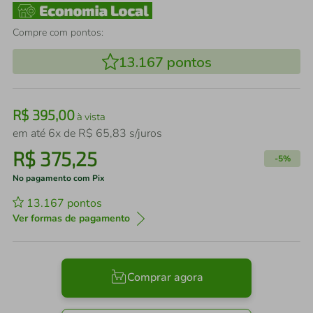
Compre com pontos:
13.167
pontos
R$
395
,
00
à vista
em até
6
x de
R$
65
,
83
s/juros
R$
375
,
25
-
5%
No pagamento com Pix
13.167
pontos
Ver formas de pagamento
Comprar agora