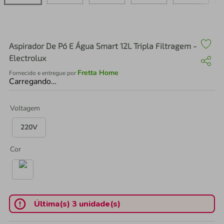
air fryer
4
º
iphone
5
º
Aspirador De Pó E Água Smart 12L Tripla Filtragem -
Electrolux
Fretta Home
Fornecido e entregue por
Carregando…
Voltagem
220V
Cor
Última(s) 3 unidade(s)