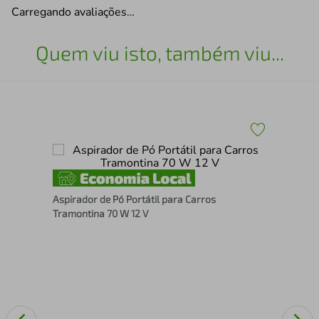
Carregando avaliações…
Quem viu isto, também viu...
Asp
So
ower
Aspirador de Pó Portátil para Carros
Tramontina 70 W 12 V