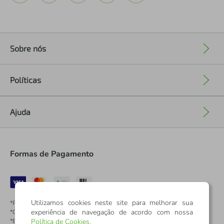
Sobre nós
+
Políticas
+
Ajuda
+
Formas de Pagamento
Utilizamos cookies neste site para melhorar sua
*Pontos dos Cartões Sicredi
experiência de navegação de acordo com nossa
*Cartões Sicredi
*Boleto exclusivo para associados PJ
Política de Cookies
.