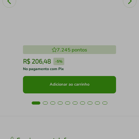
7.245
pontos
R$
206
,
48
R
-
5%
No pagamento com Pix
No 
Adicionar ao carrinho