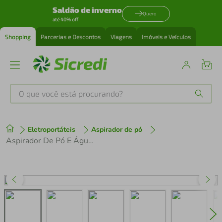
Saldão de inverno
Quero
até 40% off
Shopping
Parcerias e Descontos
Viagens
Imóveis e Veículos
O que você está procurando?
Produtos mais buscados
Eletroportáteis
Aspirador de pó
tenis
1
º
Aspirador De Pó E Água Smart 12L Tripla Filtragem - Electrolux
cafeteira
2
º
perfume
3
º