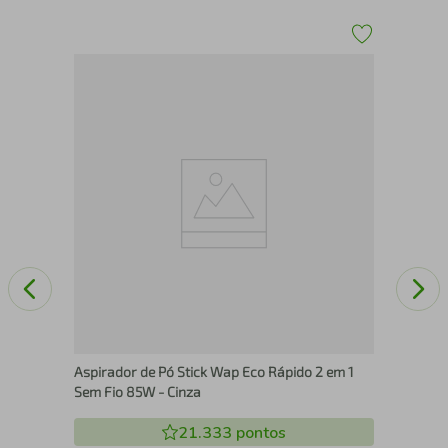
TK13
Asp
Wi-
Biv
Aspirador de Pó Stick Wap Eco Rápido 2 em 1
Sem Fio 85W - Cinza
21.333
pontos