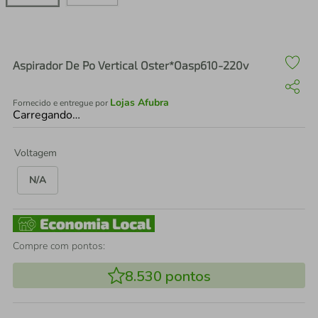
air fryer
4
º
iphone
5
º
Aspirador De Po Vertical Oster*Oasp610-220v
Lojas Afubra
Fornecido e entregue por
Carregando…
Voltagem
N/A
Compre com pontos:
8.530
pontos