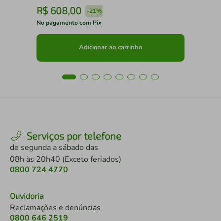
R$
608
,
00
R
-
21%
No pagamento com Pix
No 
Adicionar ao carrinho
Serviços por telefone
de segunda a sábado das
08h às 20h40 (Exceto feriados)
0800 724 4770
Ouvidoria
Reclamações e denúncias
0800 646 2519