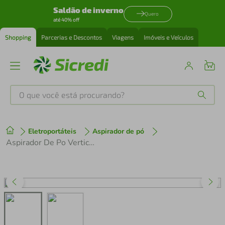
Saldão de inverno
Quero
até 40% off
Shopping
Parcerias e Descontos
Viagens
Imóveis e Veículos
O que você está procurando?
Produtos mais buscados
Eletroportáteis
Aspirador de pó
tenis
1
º
Aspirador De Po Vertical Oster*Oasp610-220v
cafeteira
2
º
perfume
3
º