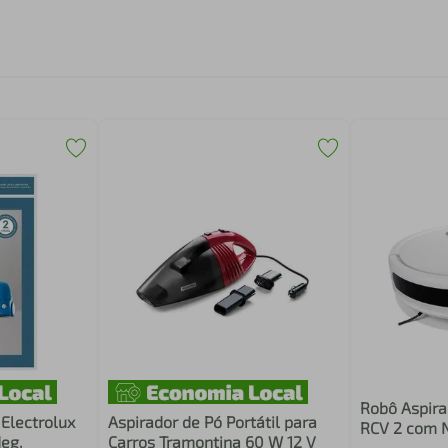
Robô Aspira
 Electrolux
Aspirador de Pó Portátil para
RCV 2 com 
eg.
Carros Tramontina 60 W 12 V
Controle Re