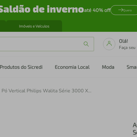
Saldão de inverno
até 40% off
Quero
Imóveis e Veículos
Olá!
Faça seu
Produtos do Sicredi
Economia Local
Moda
Sma
Aspirador de Pó Vertical Philips Walita Série 3000 XC3133/01 60min Autonomia LED Mop Bivolt
A
S