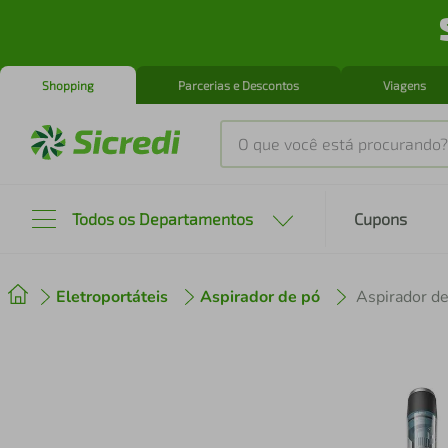
Shopping
Parcerias e Descontos
Viagens
O que você está procurando?
Produtos mais buscados
Todos os Departamentos
Cupons
tenis
1
º
Eletroportáteis
Aspirador de pó
cafeteira
2
º
perfume
3
º
air fryer
4
º