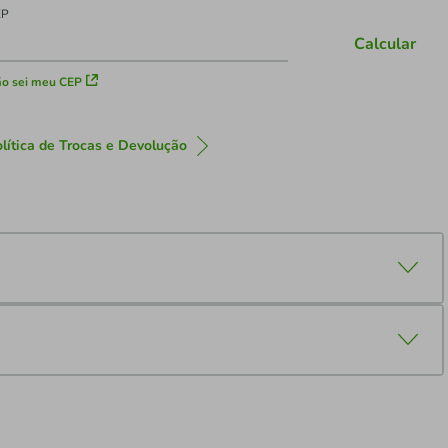
EP
Calcular
o sei meu CEP
lítica de Trocas e Devolução