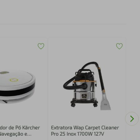
Aspi
Port
Cicl
dor de Pó Kärcher
Extratora Wap Carpet Cleaner
Navegação e
Pro 25 Inox 1700W 127V
moto – Bivolt