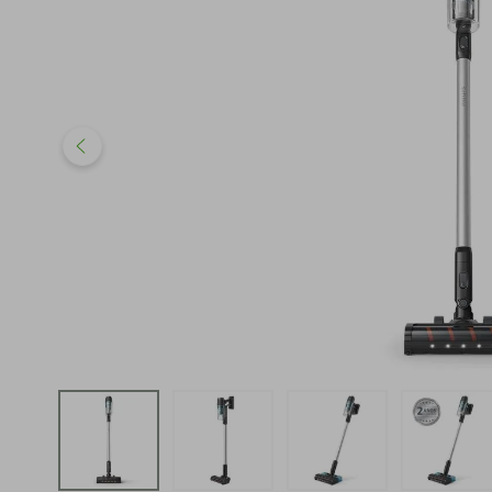
iphone
5
º