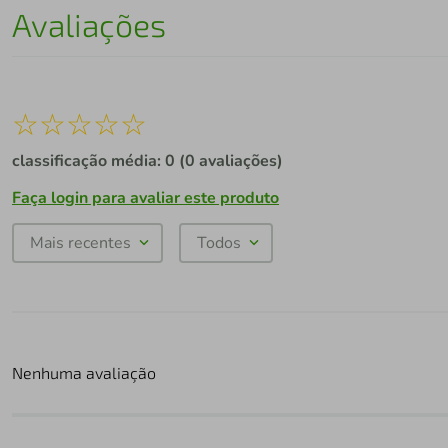
Avaliações
☆
☆
☆
☆
☆
classificação média: 0
(0 avaliações)
Faça login para avaliar este produto
Mais recentes
Todos
Nenhuma avaliação