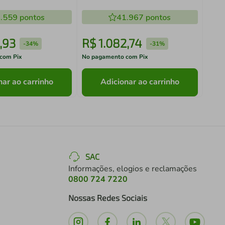
.559
pontos
41.967
pontos
,
93
R$
1
.
082
,
74
R$
-
34%
-
31%
com Pix
No pagamento com Pix
No pa
nar ao carrinho
Adicionar ao carrinho
SAC
Informações, elogios e reclamações
0800 724 7220
Nossas Redes Sociais