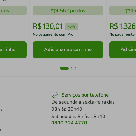
Karcher
ntos
4.562
pontos
46
R$
130
,
01
R$
1
.
326
-
5%
No pagamento com Pix
No pagamento 
arrinho
Adicionar ao carrinho
Adicio
Serviços por telefone
De segunda a sexta-feira das
08h às 20h40
s
Sábado das 8h às 18h40
0800 724 4770
a