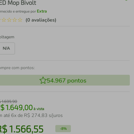
ED Mop Bivolt
Extra
rnecido e entregue por
☆
☆
☆
☆
☆
(0 avaliações)
oltagem
N/A
ompre com pontos:
54.967
pontos
$
1
.
699
,
90
R$
1
.
649
,
00
à vista
m até
6
x de
R$
274
,
83
s/juros
R$
1
.
566
,
55
-
8%