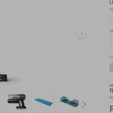
L
Fo
V
C
R
e