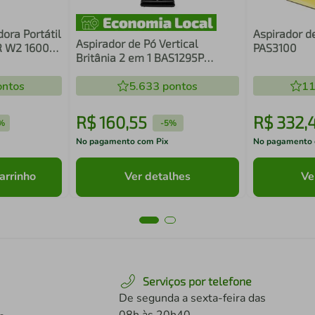
dora Portátil
Aspirador d
Aspirador de Pó Vertical
R W2 1600W
PAS3100
Britânia 2 em 1 BAS1295P
1350W
ntos
5.633
pontos
11
R$
160
,
55
R$
332
,
%
-
5%
No pagamento com Pix
No pagamento 
arrinho
Ver detalhes
Ve
Serviços por telefone
De segunda a sexta-feira das