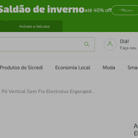
Saldão de inverno
até 40% off
Quero
Imóveis e Veículos
Olá!
Faça seu
Produtos do Sicredi
Economia Local
Moda
Sma
Aspirador de Pó Vertical Sem Fio Electrolux Ergorapido 3 em 1 Cyclonic Power 30 min Cinza (PTEC100)
A
E