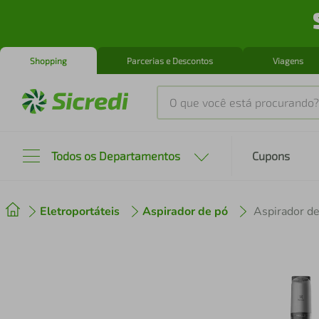
Shopping
Parcerias e Descontos
Viagens
O que você está procurando?
Produtos mais buscados
Todos os Departamentos
Cupons
tenis
1
º
Eletroportáteis
Aspirador de pó
cafeteira
2
º
perfume
3
º
air fryer
4
º