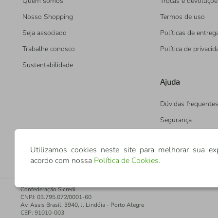
Quem somos
Trocas e devoluçõe
Nosso Shopping
Termos de uso
Seja associado
Políticas de entreg
Trabalhe conosco
Política de privaci
Sustentabilidade
Ajuda
Dúvidas frequente
Segurança
Utilizamos cookies neste site para melhorar sua ex
acordo com nossa
Política de Cookies
.
Confederação Sicredi
CNPJ: 03.795.072/0001-60
Av. Assis Brasil, 3940, J. Lindóia - Porto Alegre
CEP: 91010-003