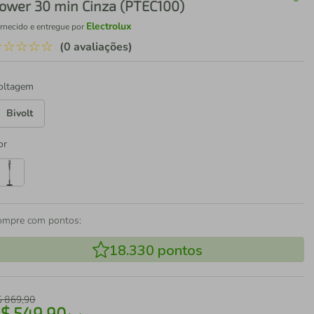
ower 30 min Cinza (PTEC100)
Electrolux
rnecido e entregue por
☆
☆
☆
☆
☆
(0 avaliações)
oltagem
Bivolt
or
ompre com pontos:
18.330
pontos
$
869
,
90
R$
549
,
90