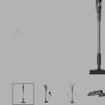
iphone
5
º