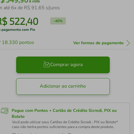
à vista
m até
6
x de
R$
91
,
65
s/juros
R$
522
,
40
-
40%
 pagamento com Pix
18.330
pontos
Ver formas de pagamento
Comprar agora
Adicionar ao carrinho
Pague com Pontos + Cartão de Crédito Sicredi, PIX ou
Boleto
Você pode utilizar seus Cartões de Crédito Sicredi , PIX ou Boleto*
caso não tenha pontos suficientes para a compra deste produto.