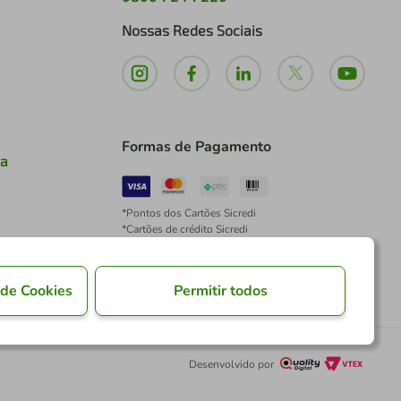
Nossas Redes Sociais
Formas de Pagamento
ia
*Pontos dos Cartões Sicredi
*Cartões de crédito Sicredi
*Boleto exclusivo para associados PJ
*É vedada a cobrança de preço superior, valor ou
encargo adicional para pagamentos por meio de
 de Cookies
Permitir todos
Pix à vista.
Desenvolvido por