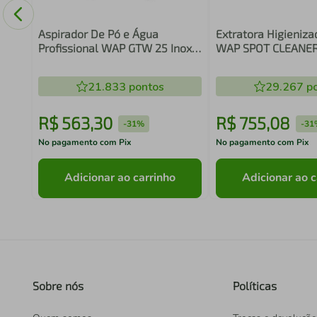
Aspirador De Pó e Água
Extratora Higieniza
Profissional WAP GTW 25 Inox
WAP SPOT CLEANE
2000W 25L 220V FW010528
220V
21.833
pontos
29.267
po
R$
563
,
30
R$
755
,
08
-
31%
-
31
No pagamento com Pix
No pagamento com Pix
Adicionar ao carrinho
Adicionar ao c
Sobre nós
Políticas