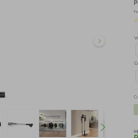
P
Fo
V
C
C
R