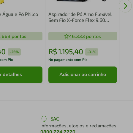
e Água e Pó Philco
Aspirador de Pó Arno Flexível
Sem Fio X-Force Flex 9.60
RH20 Bivolt
.663
pontos
46.333
pontos
40
R$
1
.
195
,
40
R$
-
26%
-
31%
com Pix
No pagamento com Pix
No pa
r detalhes
Adicionar ao carrinho
SAC
Informações, elogios e reclamações
0800 724 7220