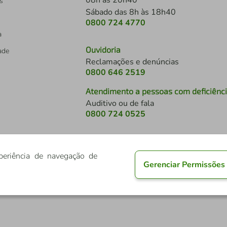
08h às 20h40
s
Sábado das 8h às 18h40
0800 724 4770
a
Ouvidoria
dade
Reclamações e denúncias
0800 646 2519
Atendimento a pessoas com deficiênc
Auditivo ou de fala
s
0800 724 0525
periência de navegação de
Gerenciar Permissões