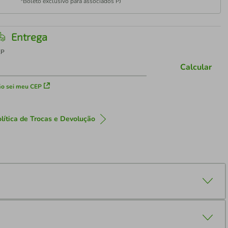
*Boleto exclusivo para associados PJ
Entrega
EP
Calcular
o sei meu CEP
lítica de Trocas e Devolução