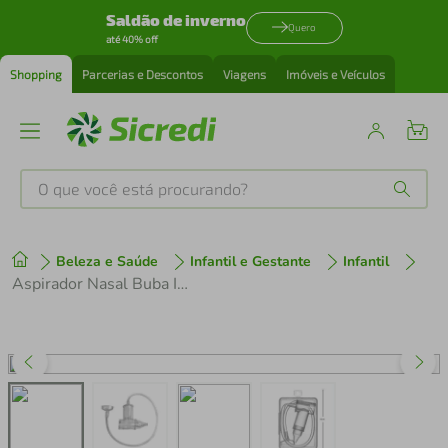
Saldão de inverno
Quero
até 40% off
Shopping
Parcerias e Descontos
Viagens
Imóveis e Veículos
O que você está procurando?
Produtos mais buscados
Beleza e Saúde
Infantil e Gestante
Infantil
tenis
1
º
Aspirador Nasal Buba Infantil De Sucção Alívio Imediato Com Estojo Higiênico Infantil
cafeteira
2
º
perfume
3
º