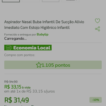
air fryer
4
º
iphone
5
º
Aspirador Nasal Buba Infantil De Sucção Alívio
Imediato Com Estojo Higiênico Infantil
Babylip
Fornecido e entregue por
Carregando…
Compre com pontos:
1.105
pontos
R$
34
,
90
R$
33
,
15
à vista
em até
1
x de
R$
33
,
15
s/juros
R$
31
,
49
-
10%