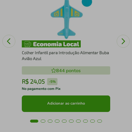
s
Mam
Azu
Colher Infantil para Introdução Alimentar Buba
Avião Azul
844
pontos
R$
24
,
05
R
-
5%
No pagamento com Pix
No 
Adicionar ao carrinho