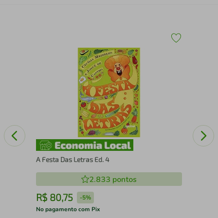
O 
A Festa Das Letras Ed. 4
2.833
pontos
R$
80
,
75
R
-
5%
No pagamento com Pix
No 