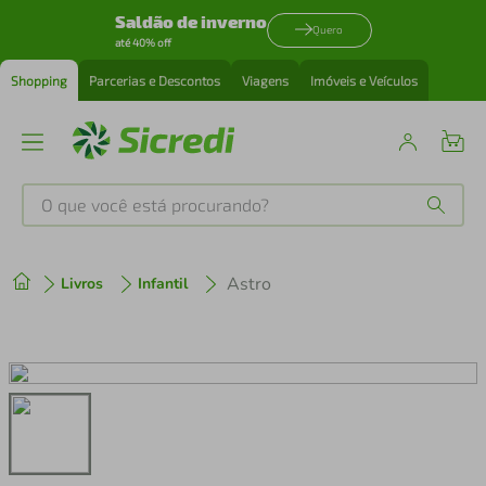
Saldão de inverno
Quero
até 40% off
Shopping
Parcerias e Descontos
Viagens
Imóveis e Veículos
O que você está procurando?
Produtos mais buscados
Astro
Livros
Infantil
tenis
1
º
cafeteira
2
º
perfume
3
º