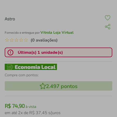
air fryer
4
º
iphone
5
º
Astro
Vitrola Loja Virtual
Fornecido e entregue por
☆
☆
☆
☆
☆
(0 avaliações)
Última(s) 1 unidade(s)
Compre com pontos:
2.497
pontos
R$
74
,
90
à vista
em até
2
x de
R$
37
,
45
s/juros