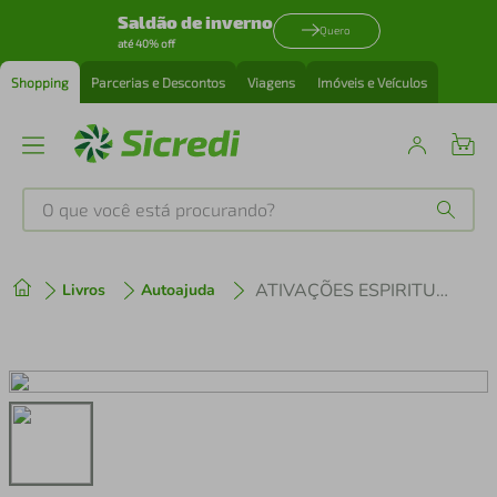
Saldão de inverno
Quero
até 40% off
Shopping
Parcerias e Descontos
Viagens
Imóveis e Veículos
O que você está procurando?
Produtos mais buscados
ATIVAÇÕES ESPIRITUAIS
Livros
Autoajuda
tenis
1
º
cafeteira
2
º
perfume
3
º