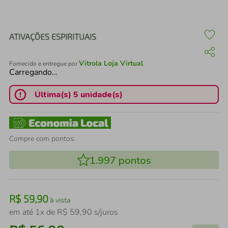
air fryer
4
º
iphone
5
º
ATIVAÇÕES ESPIRITUAIS
Vitrola Loja Virtual
Fornecido e entregue por
Carregando…
Última(s) 5 unidade(s)
Compre com pontos:
1.997
pontos
R$
59
,
90
à vista
em até
1
x de
R$
59
,
90
s/juros