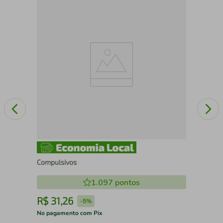
A
Não
Compulsivos
1.097
pontos
R$
31
,
26
R
-
5%
No pagamento com Pix
No 