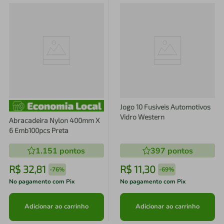
Jogo 10 Fusiveis Automotivos
Vidro Western
Abracadeira Nylon 400mm X
6 Emb100pcs Preta
1.151
pontos
397
pontos
R$
32
,
81
R$
11
,
30
-
76%
-
69%
No pagamento com Pix
No pagamento com Pix
Adicionar ao carrinho
Adicionar ao carrinho