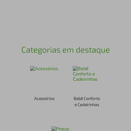
air fryer
4
º
iphone
5
º
Categorias em destaque
Acessórios
Bebê Conforto
e Cadeirinhas