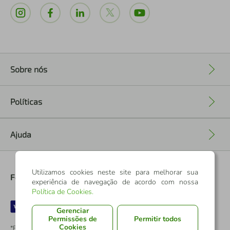
Sobre nós
+
Políticas
+
Ajuda
+
Utilizamos cookies neste site para melhorar sua
Formas de Pagamento
experiência de navegação de acordo com nossa
Política de Cookies
.
Gerenciar
Permissões de
Permitir todos
Cookies
*Pontos dos Cartões Sicredi