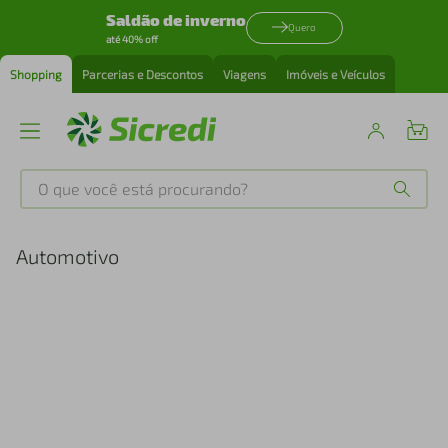
Saldão de inverno
Quero
até 40% off
Shopping
Parcerias e Descontos
Viagens
Imóveis e Veículos
O que você está procurando?
Produtos mais buscados
Automotivo
tenis
1
º
cafeteira
2
º
perfume
3
º