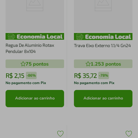
Regua De Aluminio Rotax
Trava Eixo Externo 1.1/4 Gn24
Pendular 8x104
75
pontos
1.253
pontos
R$
2
,
15
R$
35
,
72
-
86%
-
78%
No pagamento com Pix
No pagamento com Pix
Adicionar ao carrinho
Adicionar ao carrinho