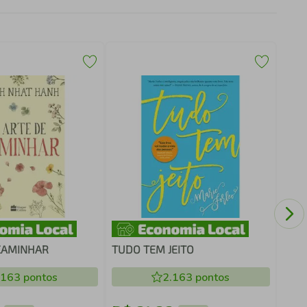
Biog
CAMINHAR
TUDO TEM JEITO
.163
pontos
2.163
pontos