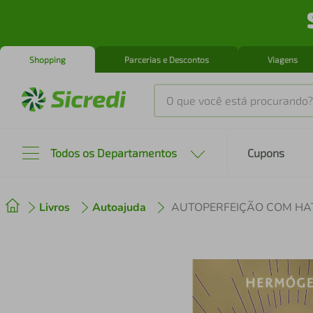
Shopping
Parcerias e Descontos
Viagens
O que você está procurando?
Produtos mais buscados
Todos os Departamentos
Cupons
tenis
1
º
Livros
Autoajuda
cafeteira
2
º
perfume
3
º
air fryer
4
º