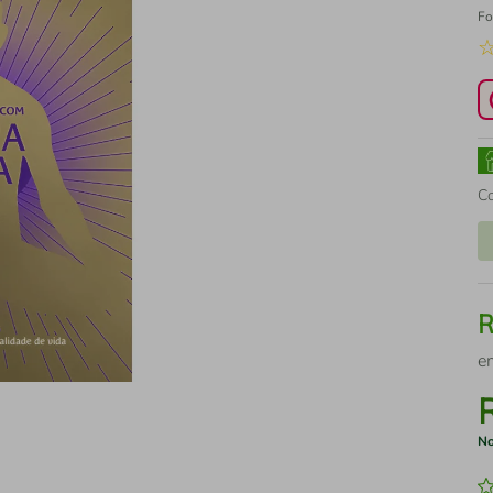
Fo
C
e
No