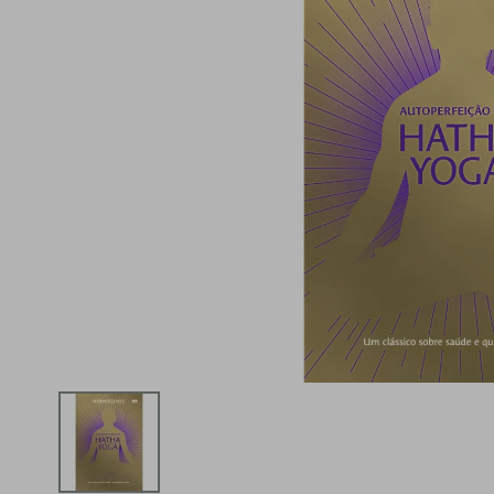
iphone
5
º