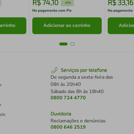
R$
74
,
10
R$
33
,
16
-
5%
No pagamento com Pix
No pagamento 
arrinho
Adicionar ao carrinho
Adicio
Serviços por telefone
De segunda a sexta-feira das
08h às 20h40
s
Sábado das 8h às 18h40
0800 724 4770
a
Ouvidoria
dade
Reclamações e denúncias
0800 646 2519