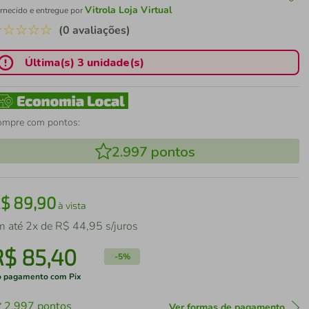
Vitrola Loja Virtual
rnecido e entregue por
☆
☆
☆
☆
☆
(0 avaliações)
Última(s) 3 unidade(s)
ompre com pontos:
2.997
pontos
R$
89
,
90
à vista
m até
2
x de
R$
44
,
95
s/juros
R$
85
,
40
-
5%
 pagamento com Pix
2.997
pontos
Ver formas de pagamento