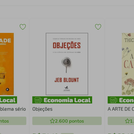
oblema sério
Objeções
A ARTE DE 
ntos
2.600
pontos
1