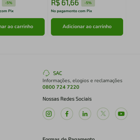
R$
61
,
66
R$
-
5%
-
5%
com Pix
No pagamento com Pix
No pa
nar ao carrinho
Adicionar ao carrinho
SAC
Informações, elogios e reclamações
0800 724 7220
Nossas Redes Sociais
Formas de Pagamento