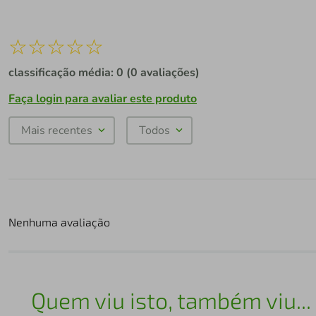
☆
☆
☆
☆
☆
classificação média: 0
(0 avaliações)
Faça login para avaliar este produto
Mais recentes
Todos
Nenhuma avaliação
Quem viu isto, também viu...