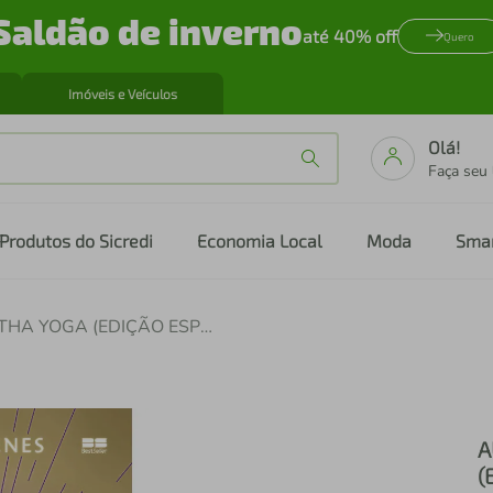
Saldão de inverno
até 40% off
Quero
Imóveis e Veículos
Olá!
Faça seu
Produtos do Sicredi
Economia Local
Moda
Sma
AUTOPERFEIÇÃO COM HATHA YOGA (EDIÇÃO ESPECIAL)
A
(