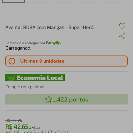
air fryer
4
º
iphone
5
º
Avental BUBA com Mangas - Super-Herói
Babylip
Fornecido e entregue por
Carregando…
Últimas 9 unidades
Compre com pontos:
1.422
pontos
R$
44
,
90
R$
42
,
65
à vista
em até
1
x de
R$
42
,
65
s/juros