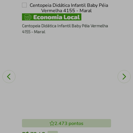
Kit
Centopeia Didática Infantil Baby Péia Vermelha
Ino
4155 - Maral
2.473
pontos