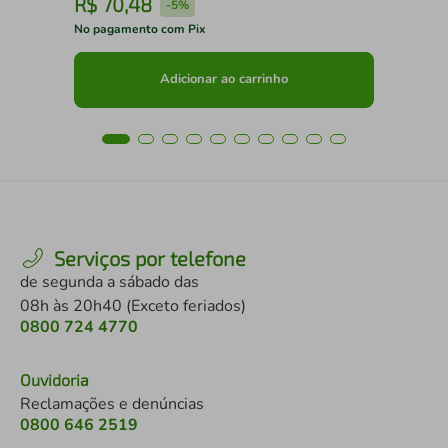
R$
70
,
48
R
-
5%
No pagamento com Pix
No 
Adicionar ao carrinho
Serviços por telefone
de segunda a sábado das
08h às 20h40 (Exceto feriados)
0800 724 4770
Ouvidoria
Reclamações e denúncias
0800 646 2519