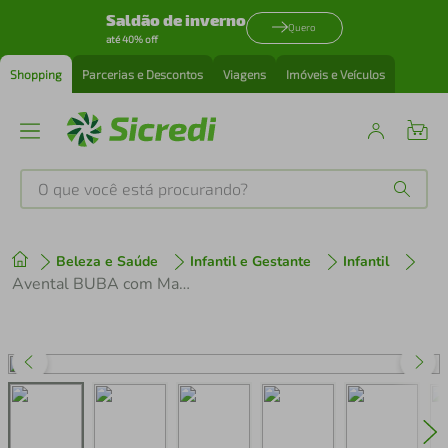
Saldão de inverno
Quero
até 40% off
Shopping
Parcerias e Descontos
Viagens
Imóveis e Veículos
O que você está procurando?
Produtos mais buscados
Beleza e Saúde
Infantil e Gestante
Infantil
tenis
1
º
Avental BUBA com Mangas - Super-Herói
cafeteira
2
º
perfume
3
º