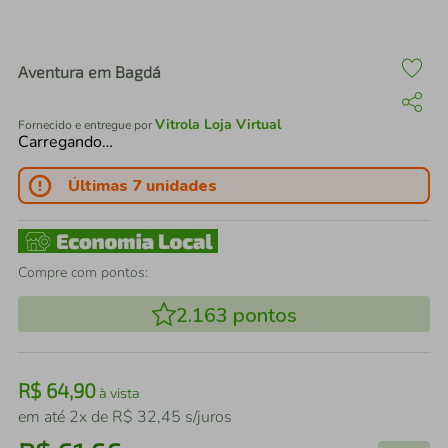
air fryer
4
º
iphone
5
º
Aventura em Bagdá
Vitrola Loja Virtual
Fornecido e entregue por
Carregando…
Últimas 7 unidades
Compre com pontos:
2.163
pontos
R$
64
,
90
à vista
em até
2
x de
R$
32
,
45
s/juros