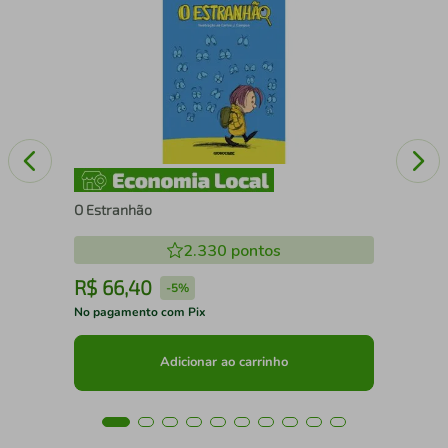
Bol
O Estranhão
2.330
pontos
R$
66
,
40
R
-
5%
No pagamento com Pix
No 
Adicionar ao carrinho