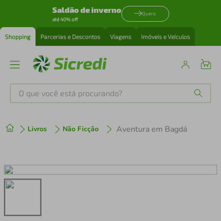
Saldão de inverno
Quero
até 40% off
Shopping
Parcerias e Descontos
Viagens
Imóveis e Veículos
O que você está procurando?
Produtos mais buscados
Aventura em Bagdá
Livros
Não Ficção
tenis
1
º
cafeteira
2
º
perfume
3
º