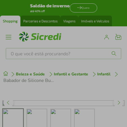
Saldão de inverno
Quero
até 40% off
Shopping
Parcerias e Descontos
Viagens
Imóveis e Veículos
O que você está procurando?
Produtos mais buscados
Beleza e Saúde
Infantil e Gestante
Infantil
tenis
1
º
Babador de Silicone Buba Gumy Pêssego Super Flexível e Prático
cafeteira
2
º
perfume
3
º