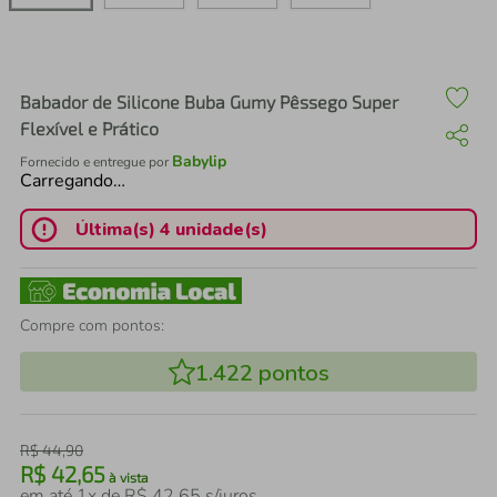
air fryer
4
º
iphone
5
º
Babador de Silicone Buba Gumy Pêssego Super
Flexível e Prático
Babylip
Fornecido e entregue por
Carregando…
Última(s) 4 unidade(s)
Compre com pontos:
1.422
pontos
R$
44
,
90
R$
42
,
65
à vista
em até
1
x de
R$
42
,
65
s/juros