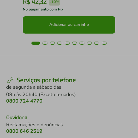
R$
42
,
32
R
-
10%
No pagamento com Pix
No 
Adicionar ao carrinho
Serviços por telefone
de segunda a sábado das
08h às 20h40 (Exceto feriados)
0800 724 4770
Ouvidoria
Reclamações e denúncias
0800 646 2519