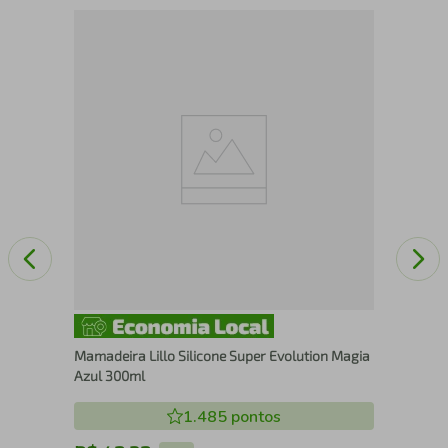
Bol
118
Mamadeira Lillo Silicone Super Evolution Magia
Azul 300ml
1.485
pontos