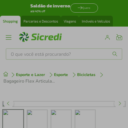
Saldão de inverno
Quero
até 40% off
Shopping
Parcerias e Descontos
Viagens
Imóveis e Veículos
O que você está procurando?
Produtos mais buscados
Esporte e Lazer
Esporte
Bicicletas
tenis
1
º
Bagageiro Flex Articulado de Bike Traseiro Removível Regulável Preto
cafeteira
2
º
perfume
3
º