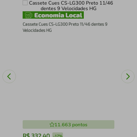
Sap
Cassete Cues CS-LG300 Preto 11/46 dentes 9
R50
Velocidades HG
11.663
pontos
R$
332
,
40
R
-
17%