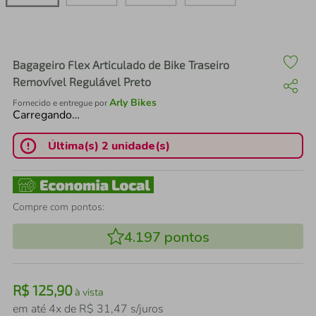
air fryer
4
º
iphone
5
º
Bagageiro Flex Articulado de Bike Traseiro
Removível Regulável Preto
Arly Bikes
Fornecido e entregue por
Carregando…
Última(s) 2 unidade(s)
Compre com pontos:
4.197
pontos
R$
125
,
90
à vista
em até
4
x de
R$
31
,
47
s/juros