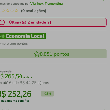
Via Inox Tramontina
rnecido e entregue por
☆
☆
☆
☆
☆
(0 avaliações)
Última(s) 2 unidade(s)
ompre com pontos:
8.851
pontos
$
327
,
59
R$
265
,
54
à vista
m até
6
x de
R$
44
,
25
s/juros
R$
252
,
26
-
23%
 pagamento com Pix