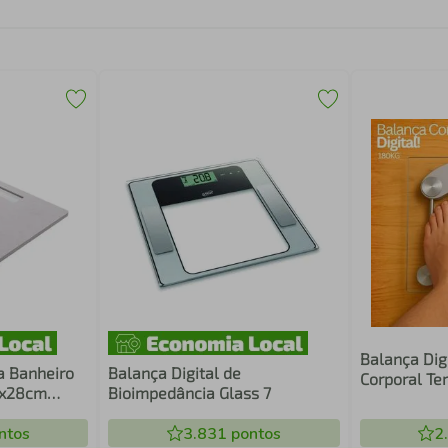
Balança Digi
a Banheiro
Balança Digital de
Corporal Te
8x28cm
Bioimpedância Glass 7
Quadrada Ba
Comica
ntos
3.831
pontos
2