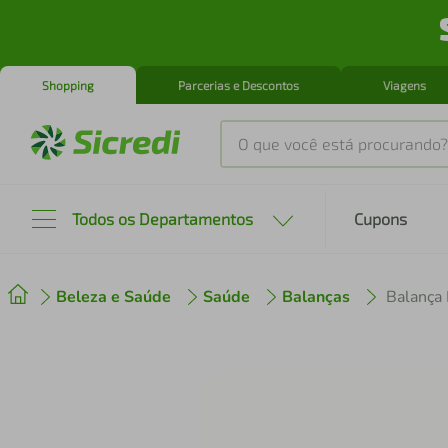
Shopping
Parcerias e Descontos
Viagens
O que você está procurando?
Produtos mais buscados
Todos os Departamentos
Cupons
tenis
1
º
Beleza e Saúde
Saúde
Balanças
cafeteira
2
º
perfume
3
º
air fryer
4
º