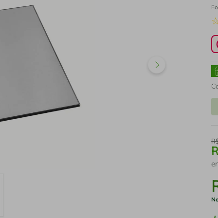
Fo
C
R
e
No