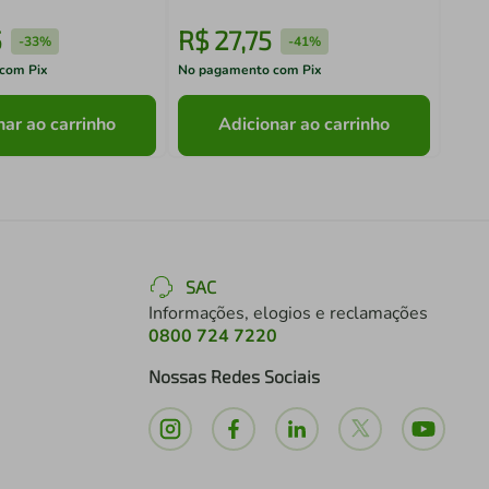
5
R$
27
,
75
R$
-
33%
-
41%
com Pix
No pagamento com Pix
No pa
nar ao carrinho
Adicionar ao carrinho
SAC
Informações, elogios e reclamações
0800 724 7220
Nossas Redes Sociais