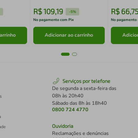
R$
109
,
19
R$
66
,
7
-
5%
No pagamento com Pix
No pagamento 
arrinho
Adicionar ao carrinho
Adicio
Serviços por telefone
De segunda a sexta-feira das
08h às 20h40
s
Sábado das 8h às 18h40
0800 724 4770
a
Ouvidoria
dade
Reclamações e denúncias