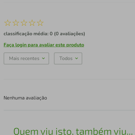
☆
☆
☆
☆
☆
classificação média: 0
(0 avaliações)
Faça login para avaliar este produto
Mais recentes
Todos
Nenhuma avaliação
Quem viu isto, também viu...