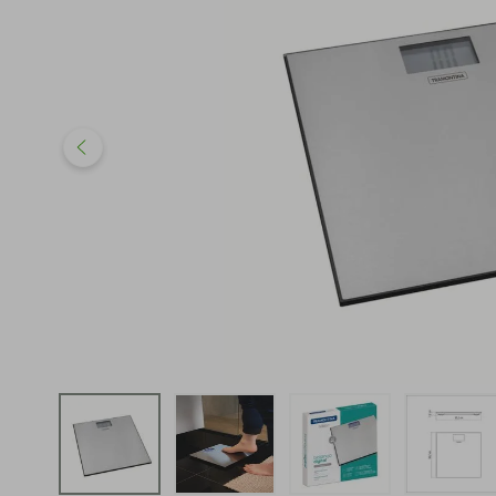
iphone
5
º