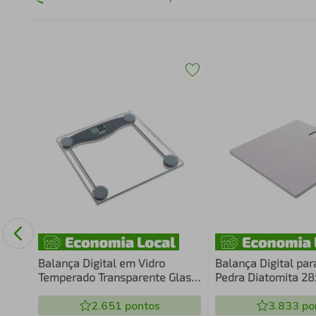
anhe
Balança Digital em Vidro
Balança Digital par
Temperado Transparente Glass
Pedra Diatomita 2
10
Cinza Lyor
2.651
pontos
3.833
po