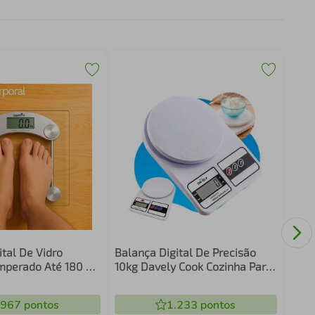
Bala
Vond
tal De Vidro
Balança Digital De Precisão
mperado Até 180 Kg
10kg Davely Cook Cozinha Para
nheiro Portátil
Uso Domestico E Profissional
.967
pontos
1.233
pontos