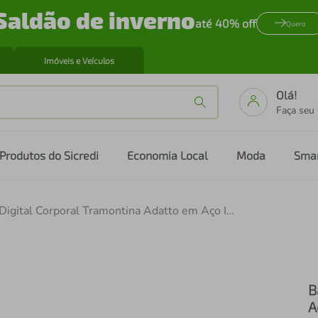
Saldão de inverno
até 40% off
Quero
Imóveis e Veículos
Olá!
Faça seu
Produtos do Sicredi
Economia Local
Moda
Sma
Balança Digital Corporal Tramontina Adatto em Aço Inox
B
A