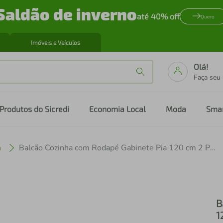
Saldão de inverno
até 40% off
Quero
Imóveis e Veículos
Olá!
Faça seu
Produtos do Sicredi
Economia Local
Moda
Sma
a
Balcão Cozinha com Rodapé Gabinete Pia 120 cm 2 Portas 1 Gaveta Veneza Multimóveis MP2117.891 Branco
B
1