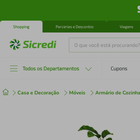
Shopping
Parcerias e Descontos
Viagens
O que você está procurando?
Produtos mais buscados
Todos os Departamentos
Cupons
tenis
1
º
Casa e Decoração
Móveis
Armário de Cozinh
cafeteira
2
º
perfume
3
º
air fryer
4
º