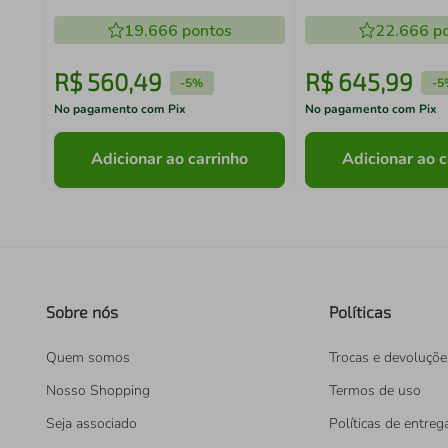
Stella Madesa
Agata Madesa
19.666
pontos
22.666
po
R$
560
,
49
R$
645
,
99
-
5%
-
5
No pagamento com Pix
No pagamento com Pix
Adicionar ao carrinho
Adicionar ao c
Sobre nós
Políticas
Quem somos
Trocas e devoluçõe
Nosso Shopping
Termos de uso
Seja associado
Políticas de entreg