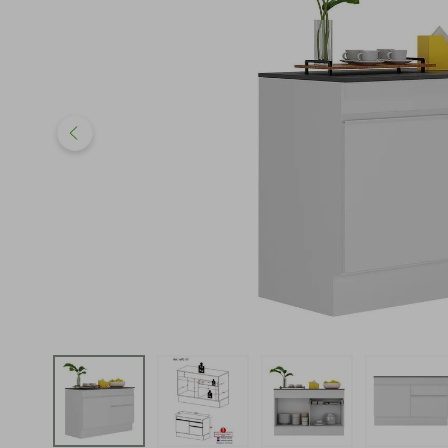
iphone
5
º