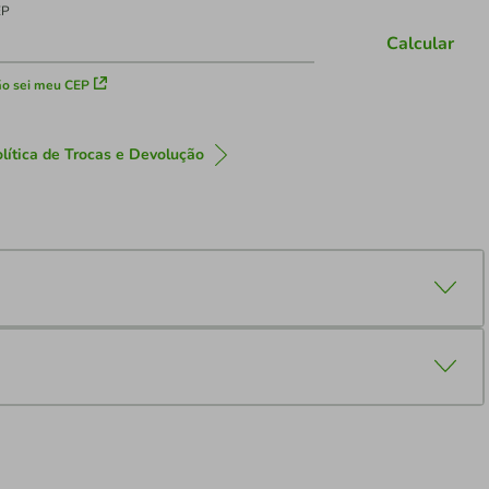
EP
Calcular
o sei meu CEP
lítica de Trocas e Devolução