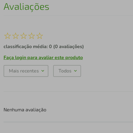
Avaliações
☆
☆
☆
☆
☆
classificação média: 0
(0 avaliações)
Faça login para avaliar este produto
Mais recentes
Todos
Nenhuma avaliação