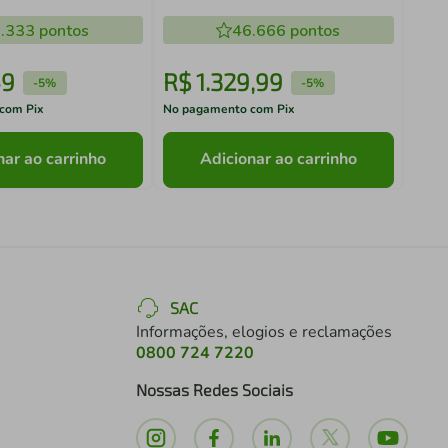
.333
pontos
46.666
pontos
9
R$
1
.
329
,
99
R$
-
5%
-
5%
com Pix
No pagamento com Pix
No pa
nar ao carrinho
Adicionar ao carrinho
SAC
Informações, elogios e reclamações
0800 724 7220
Nossas Redes Sociais