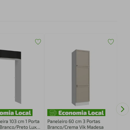
Port
Basc
Mad
eira 103 cm 1 Porta
Paneleiro 60 cm 3 Portas
Branco/Preto Lux
Branco/Crema Vik Madesa