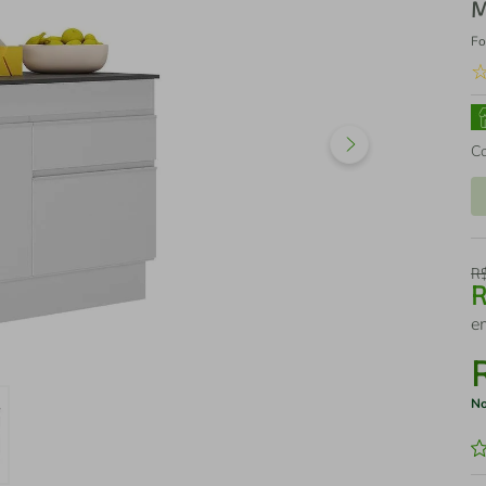
M
Fo
C
R
e
No