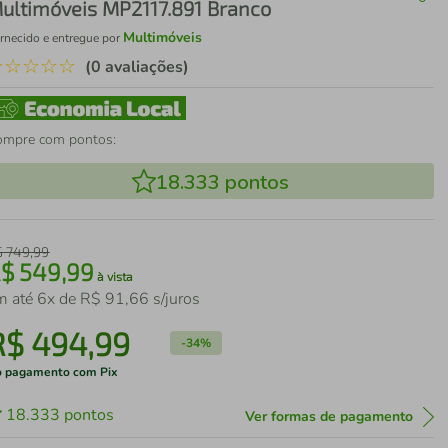
ultimóveis MP2117.891 Branco
Multimóveis
rnecido e entregue por
☆
☆
☆
☆
☆
(0 avaliações)
ompre com pontos:
18.333
pontos
$
749
,
99
R$
549
,
99
à vista
m até
6
x de
R$
91
,
66
s/juros
R$
494
,
99
-
34%
 pagamento com Pix
18.333
pontos
Ver formas de pagamento