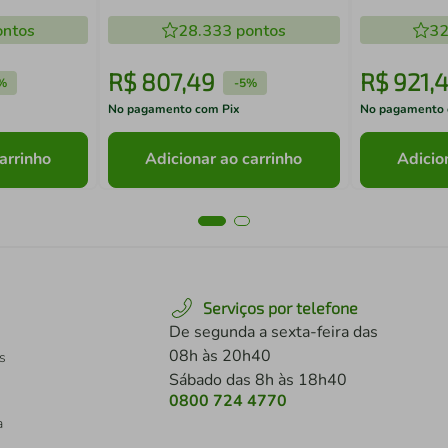
Madesa
Madesa
ntos
28.333
pontos
32
R$
807
,
49
R$
921
,
4
%
-
5%
No pagamento com Pix
No pagamento 
arrinho
Adicionar ao carrinho
Adicio
Serviços por telefone
De segunda a sexta-feira das
08h às 20h40
s
Sábado das 8h às 18h40
0800 724 4770
a