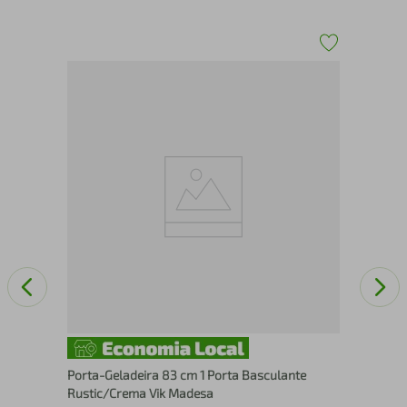
e 3
Arm
Vik
Porta-Geladeira 83 cm 1 Porta Basculante
Rustic/Crema Vik Madesa