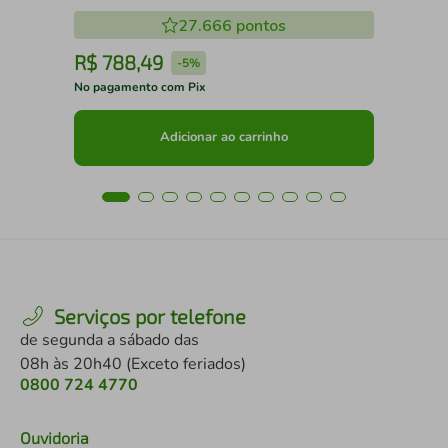
27.666
pontos
R$
788
,
49
R
-
5%
No pagamento com Pix
No 
Adicionar ao carrinho
Serviços por telefone
de segunda a sábado das
08h às 20h40 (Exceto feriados)
0800 724 4770
Ouvidoria