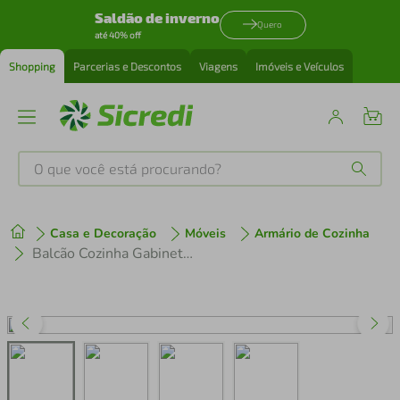
Saldão de inverno
Quero
até 40% off
Shopping
Parcerias e Descontos
Viagens
Imóveis e Veículos
O que você está procurando?
Produtos mais buscados
Casa e Decoração
Móveis
Armário de Cozinha
tenis
1
º
Balcão Cozinha Gabinete Pia 120 cm 2 Portas 1 Gaveta Veneza Multimóveis MP3680.891 Branco
cafeteira
2
º
perfume
3
º