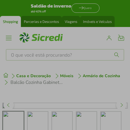
Saldão de inverno
Quero
até 40% off
Shopping
Parcerias e Descontos
Viagens
Imóveis e Veículos
O que você está procurando?
Produtos mais buscados
Casa e Decoração
Móveis
Armário de Cozinha
tenis
1
º
Balcão Cozinha Gabinete Pia 120 cm 2 Portas Veneza Multimóveis MP3738 Branco/Preto
cafeteira
2
º
perfume
3
º