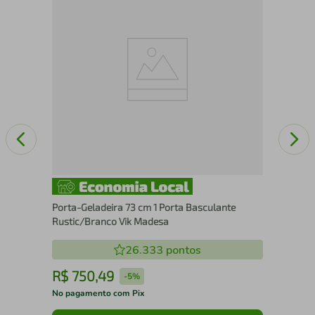
Por
Bra
Porta-Geladeira 73 cm 1 Porta Basculante
Rustic/Branco Vik Madesa
26.333
pontos
R$
750
,
49
R
-
5%
No pagamento com Pix
No 