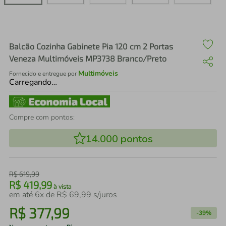
air fryer
4
º
iphone
5
º
Balcão Cozinha Gabinete Pia 120 cm 2 Portas
Veneza Multimóveis MP3738 Branco/Preto
Multimóveis
Fornecido e entregue por
Carregando…
Compre com pontos:
14.000
pontos
R$
619
,
99
R$
419
,
99
à vista
em até
6
x de
R$
69
,
99
s/juros
R$
377
,
99
-
39%