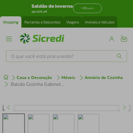
Saldão de inverno
Quero
até 40% off
Shopping
Parcerias e Descontos
Viagens
Imóveis e Veículos
O que você está procurando?
Produtos mais buscados
Casa e Decoração
Móveis
Armário de Cozinha
tenis
1
º
Balcão Cozinha Gabinete Pia 150 cm 3 Portas 1 Gaveta Veneza Multimóveis MP3740.895 Preto
cafeteira
2
º
perfume
3
º