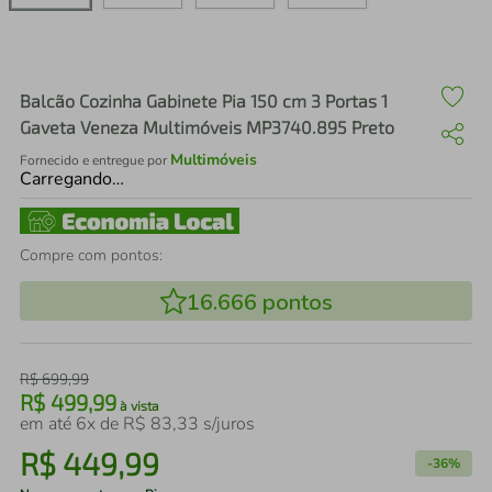
air fryer
4
º
iphone
5
º
Balcão Cozinha Gabinete Pia 150 cm 3 Portas 1
Gaveta Veneza Multimóveis MP3740.895 Preto
Multimóveis
Fornecido e entregue por
Carregando…
Compre com pontos:
16.666
pontos
R$
699
,
99
R$
499
,
99
à vista
em até
6
x de
R$
83
,
33
s/juros
R$
449
,
99
-
36%