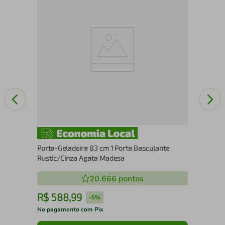
as -
Por
Pre
Porta-Geladeira 83 cm 1 Porta Basculante
Rustic/Cinza Agata Madesa
20.666
pontos
R$
588
,
99
R
-
5%
No pagamento com Pix
No 