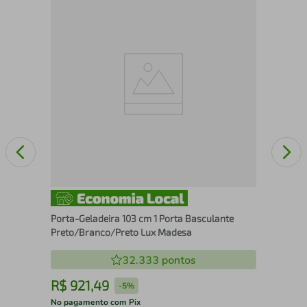
Por
Rus
Porta-Geladeira 103 cm 1 Porta Basculante
Preto/Branco/Preto Lux Madesa
32.333
pontos
R$
921
,
49
R
-
5%
No pagamento com Pix
No 