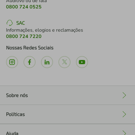
Auditivo ou de fala
0800 724 0525
SAC
Informações, elogios e reclamações
0800 724 7220
Nossas Redes Sociais
Sobre nós
+
Políticas
+
Ajuda
+