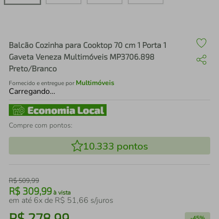
air fryer
4
º
iphone
5
º
Balcão Cozinha para Cooktop 70 cm 1 Porta 1
Gaveta Veneza Multimóveis MP3706.898
Preto/Branco
Multimóveis
Fornecido e entregue por
Carregando…
Compre com pontos:
10.333
pontos
R$
509
,
99
R$
309
,
99
à vista
em até
6
x de
R$
51
,
66
s/juros
R$
278
,
99
-
45%