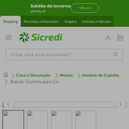
Saldão de inverno
Quero
até 40% off
Shopping
Parcerias e Descontos
Viagens
Imóveis e Veículos
O que você está procurando?
Produtos mais buscados
Casa e Decoração
Móveis
Armário de Cozinha
tenis
1
º
Balcão Cozinha para Cooktop 70 cm 1 Porta 1 Gaveta Veneza Multimóveis MP3706.898 Preto/Branco
cafeteira
2
º
perfume
3
º