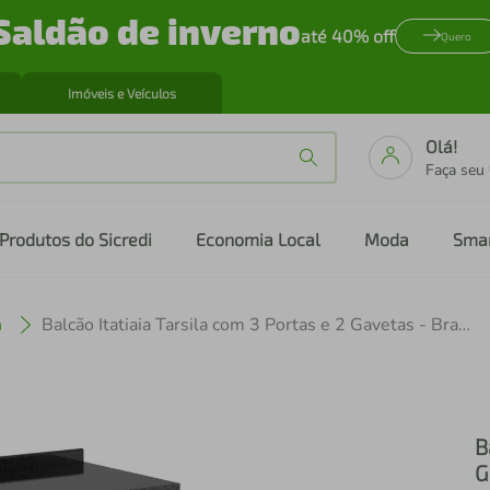
Saldão de inverno
até 40% off
Quero
Imóveis e Veículos
Olá!
Faça seu
Produtos do Sicredi
Economia Local
Moda
Sma
a
Balcão Itatiaia Tarsila com 3 Portas e 2 Gavetas - Branco
B
G