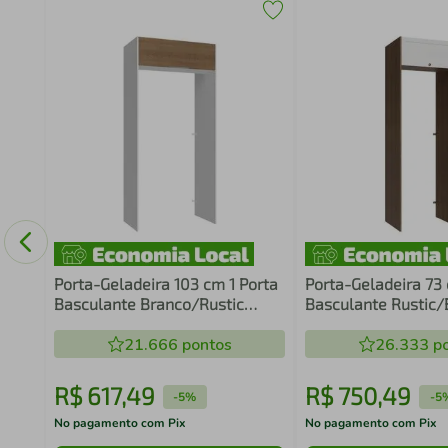
so
Porta-Geladeira 103 cm 1 Porta
Porta-Geladeira 73 
Basculante Branco/Rustic
Basculante Rustic/
Stella Madesa
Madesa
21.666
pontos
26.333
po
R$
617
,
49
R$
750
,
49
-
5%
-
5
No pagamento com Pix
No pagamento com Pix