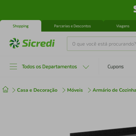
Shopping
Parcerias e Descontos
Viagens
O que você está procurando?
Produtos mais buscados
Todos os Departamentos
Cupons
tenis
1
º
Casa e Decoração
Móveis
Armário de Cozinh
cafeteira
2
º
perfume
3
º
air fryer
4
º