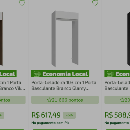
cm 1 Porta
Porta-Geladeira 103 cm 1 Porta
Porta-Gelad
Branco Vik
Basculante Branco Glamy
Basculante 
Madesa
Agata Made
ntos
21.666
pontos
20
R$
617
,
49
R$
588
,
%
-
5%
No pagamento com Pix
No pagamento 