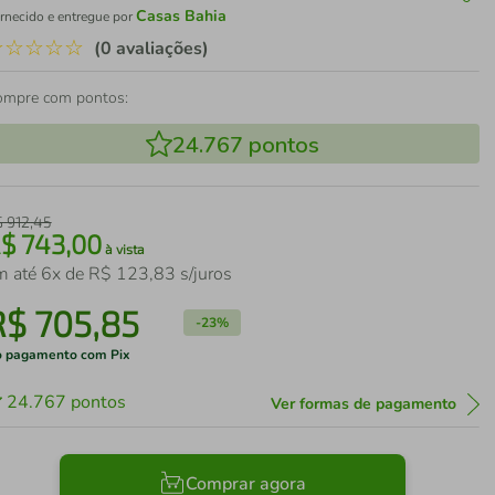
Casas Bahia
rnecido e entregue por
☆
☆
☆
☆
☆
(0 avaliações)
ompre com pontos:
24.767
pontos
$
912
,
45
R$
743
,
00
à vista
m até
6
x de
R$
123
,
83
s/juros
R$
705
,
85
-
23%
 pagamento com Pix
24.767
pontos
Ver formas de pagamento
Comprar agora