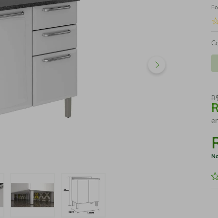
Fo
C
R
e
No