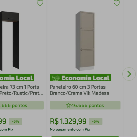
Port
Basc
Aga
eira 73 cm 1 Porta
Paneleiro 60 cm 3 Portas
Preto/Rustic/Preto
Branco/Crema Vik Madesa
sa
.666
pontos
46.666
pontos
99
R$
1
.
329
,
99
R$
-
5%
-
5%
com Pix
No pagamento com Pix
No pa