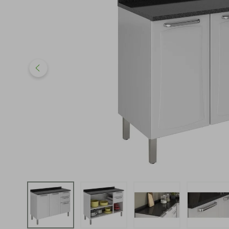
iphone
5
º