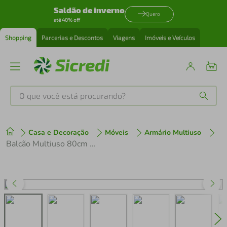
Saldão de inverno
Quero
até 40% off
Shopping
Parcerias e Descontos
Viagens
Imóveis e Veículos
O que você está procurando?
Produtos mais buscados
Casa e Decoração
Móveis
Armário Multiuso
tenis
1
º
Balcão Multiuso 80cm 2 Portas Branco/Cinza Agata Madesa
cafeteira
2
º
perfume
3
º