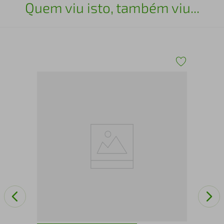
Quem viu isto, também viu...
Arm
lla
Pra