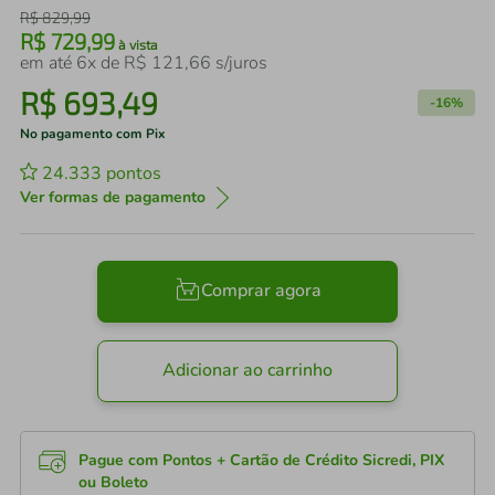
R$
829
,
99
R$
729
,
99
à vista
em até
6
x de
R$
121
,
66
s/juros
R$
693
,
49
-
16%
No pagamento com Pix
24.333
pontos
Ver formas de pagamento
Comprar agora
Adicionar ao carrinho
Pague com Pontos + Cartão de Crédito Sicredi, PIX
ou Boleto