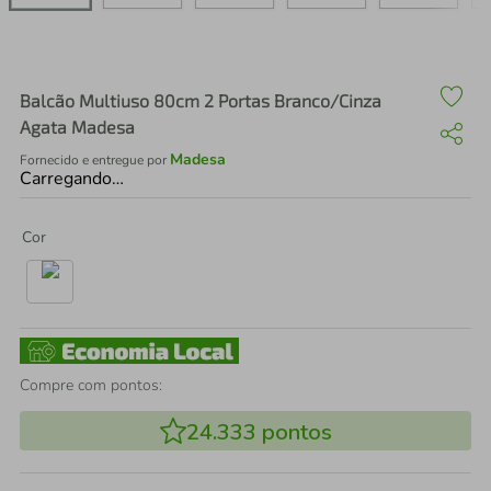
air fryer
4
º
iphone
5
º
Balcão Multiuso 80cm 2 Portas Branco/Cinza
Agata Madesa
Madesa
Fornecido e entregue por
Carregando…
Cor
Compre com pontos:
24.333
pontos