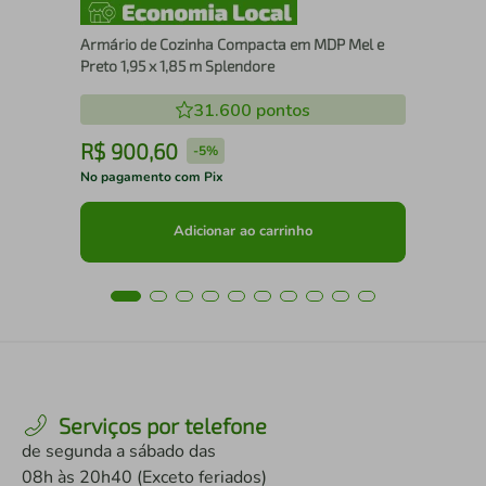
Armário de Cozinha Compacta em MDP Mel e
Preto 1,95 x 1,85 m Splendore
31.600
pontos
R$
900
,
60
R
-
5%
No pagamento com Pix
No 
Adicionar ao carrinho
Serviços por telefone
de segunda a sábado das
08h às 20h40 (Exceto feriados)