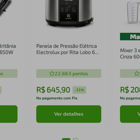
Britânia
Panela de Pressão Elétrica
Mixer 3 
1 850W
Electrolux por Rita Lobo 6L
Cinza 6
Preta Experience Digital
Inox e T
(PCC20)
(EIB20)
os
22.663
pontos
R$
645
,
90
R$
20
-
21%
No pagamento com Pix
No pagame
Ver detalhes