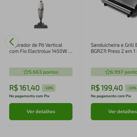
Aspirador de Pó Vertical
Sanduicheira e Grill 
com Fio Electrolux 1450W 2
BGR27I Press 2 em 
em 1 Filtro HEPA Branco
(STK14B)
5.663
pontos
6.997
pont
R$
161
,
40
R$
199
,
40
-
10%
-
13%
No pagamento com Pix
No pagamento com Pix
Ver detalhes
Ver detalhes