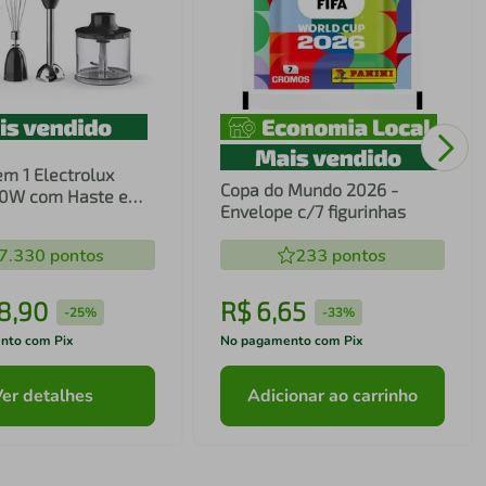
em 1 Electrolux
Copa do Mundo 2026 -
00W com Haste em
Envelope c/7 figurinhas
ecnologia TruFlow
7.330
pontos
233
pontos
8
,
90
R$
6
,
65
-
25%
-
33%
nto com Pix
No pagamento com Pix
Ver detalhes
Adicionar ao carrinho