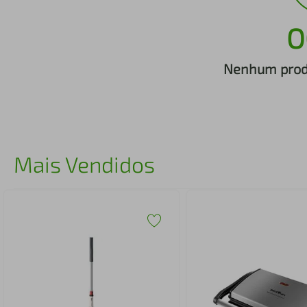
iphone
5
º
O
Nenhum produ
Mais Vendidos