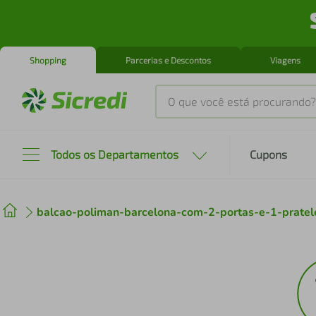
Shopping
Parcerias e Descontos
Viagens
O que você está procurando?
Produtos mais buscados
Todos os Departamentos
Cupons
tenis
1
º
balcao-poliman-barcelona-com-2-portas-e-1-prate
cafeteira
2
º
perfume
3
º
air fryer
4
º