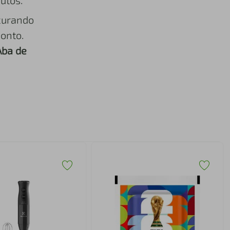
utos.
curando
onto.
Aba de