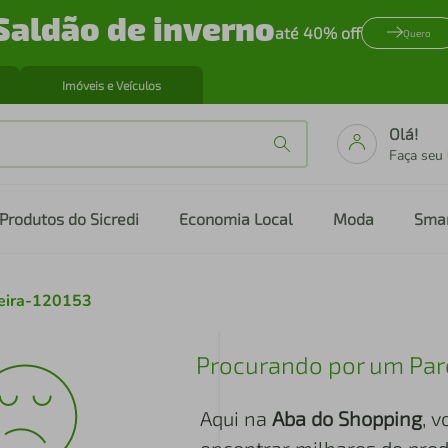
Saldão de inverno
até 40% off
Quero
Imóveis e Veículos
Olá!
Faça seu
Produtos do Sicredi
Economia Local
Moda
Sma
leira-120153
Procurando por um Par
Aqui na
Aba do Shopping
, 