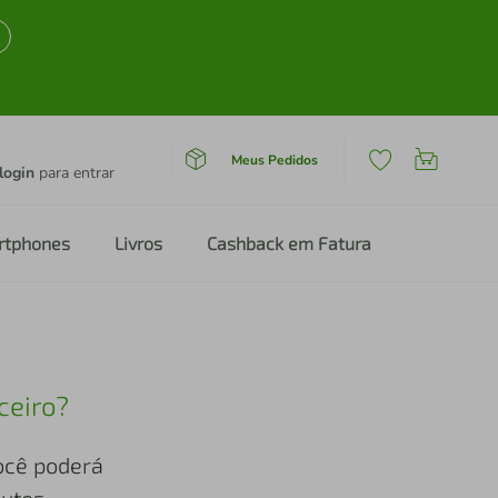
Meus Pedidos
login
para entrar
rtphones
Livros
Cashback em Fatura
ceiro?
você poderá