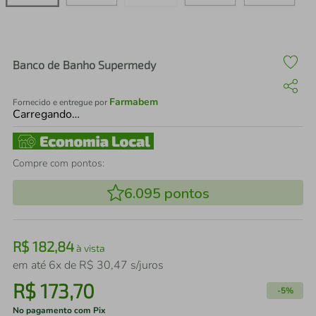
air fryer
4
º
iphone
5
º
Banco de Banho Supermedy
Farmabem
Fornecido e entregue por
Carregando…
Compre com pontos:
6.095
pontos
R$
182
,
84
à vista
em até
6
x de
R$
30
,
47
s/juros
R$
173
,
70
-
5%
No pagamento com Pix