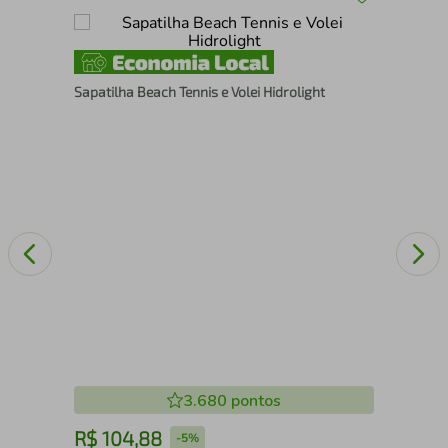
Spr
Sapatilha Beach Tennis e Volei Hidrolight
3.680
pontos
R$
104
,
88
R
-
5%