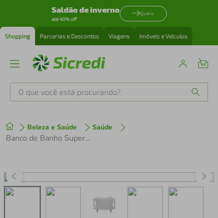
Saldão de inverno
Quero
até 40% off
Shopping
Parcerias e Descontos
Viagens
Imóveis e Veículos
O que você está procurando?
Produtos mais buscados
Beleza e Saúde
Saúde
tenis
1
º
Banco de Banho Supermedy
cafeteira
2
º
perfume
3
º