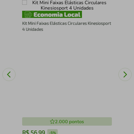
Cin
Kit Mini Faixas Elásticas Circulares Kinesiosport
12
4 Unidades
2.000
pontos
R$
56
,
99
R
-
5%