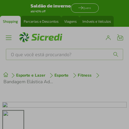
Saldão de inverno
Quero
até 40% off
Shopping
Parcerias e Descontos
Viagens
Imóveis e Veículos
O que você está procurando?
Produtos mais buscados
Esporte e Lazer
Esporte
Fitness
tenis
1
º
Bandagem Elástica Adesiva Kinesio Sport Rosa
cafeteira
2
º
perfume
3
º