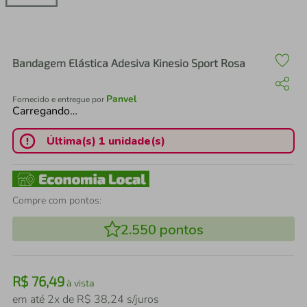
air fryer
4
º
iphone
5
º
Bandagem Elástica Adesiva Kinesio Sport Rosa
Panvel
Fornecido e entregue por
Carregando…
Última(s) 1 unidade(s)
Compre com pontos:
2.550
pontos
R$
76
,
49
à vista
em até
2
x de
R$
38
,
24
s/juros